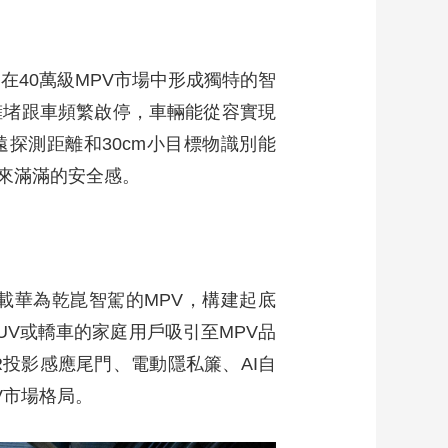
在40萬級MPV市場中形成獨特的智
擁堵跟車頻繁啟停，車輛能從容實現
遠探測距離和30cm小目標物識別能
來滿滿的安全感。
搭載華為乾崑智駕的MPV，構建起底
UV或轎車的家庭用戶吸引至MPV品
R投影感應尾門、電動隱私簾、AI自
V市場格局。