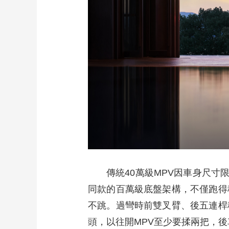
傳統40萬級MPV因車身尺
同款的百萬級底盤架構，不僅跑得
不跳。過彎時前雙叉臂、後五連桿
頭，以往開MPV至少要揉兩把，後