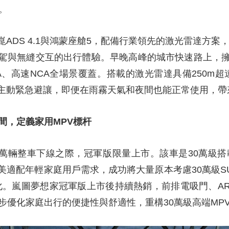
。
ADS 4.1與鴻蒙座艙5，配備行業領先的激光雷達方案，
駕與無縫交互的出行體驗。早晚高峰的城市快速路上，
、高速NCA全場景覆蓋。搭載的激光雷達具備250m超
主動緊急避讓，即便在雨霧天氣和夜間也能正常使用，帶
間，定義家用MPV標杆
20萬輛整車下線之際，冠軍版限量上市。該車是30萬級
適配年輕家庭用戶需求，成功將大量原本考慮30萬級S
轉化。嵐圖夢想家冠軍版上市後持續熱銷，前排電吸門、A
步優化家庭出行的便捷性與舒適性，重構30萬級高端MP