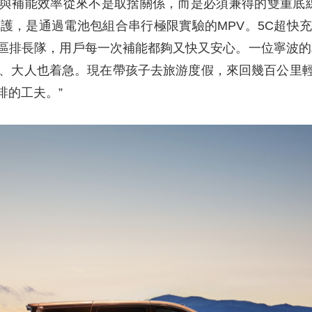
與補能效率從來不是取捨關係，而是必須兼得的雙重底線。
護，是通過電池包組合串行極限實驗的MPV。5C超快充讓
區排長隊，用戶每一次補能都夠又快又安心。一位寧波的
住、大人也着急。現在帶孩子去旅游度假，來回幾百公里
啡的工夫。”