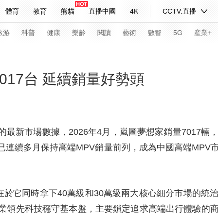
體育
教育
熊貓
直播中國
4K
CCTV.直播
式妙語
主持人
下載央視影音
熱解讀
天天學習
旅游
科普
健康
樂齡
閱讀
藝術
數智
5G
産業+
紀錄片網
國家大劇院
大型活動
017台 延續銷量好勢頭
科技
法治
文娛
人物
公益
圖片
習式妙語
央視快評
央視網評
光華銳評
鋒面
最新市場數據，2026年4月，嵐圖夢想家銷量7017輛
連續多月保持高端MPV銷量前列，成為中國高端MPV
頻道
VR/AR
4K專區
全景新聞
請入列
人生第一次
人生第二次
在於它同時拿下40萬級和30萬級兩大核心細分市場的統
年冬奧會
CBA
NBA
中超
國足
國際足球
網球
綜
業領先科技穩守基本盤，主要鎖定追求高端出行體驗的商
體育江湖
文化體育
冰雪道路
足球道路