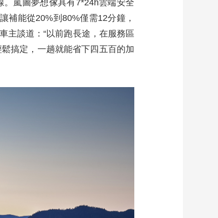
嵐圖夢想傢具有7*24h雲端安全
補能從20%到80%僅需12分鐘，
車主談道：“以前跑長途，在服務區
輕鬆搞定，一趟就能省下四五百的加