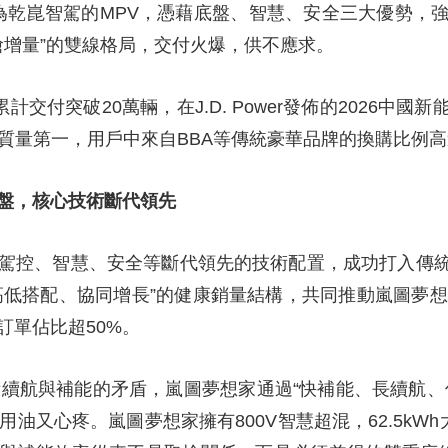
為乾崑智駕的MPV，憑藉底盤、智慧、安全三大優勢，強
央博
非遺
文化
旅游
科普
健康
樂齡
閱讀
萬搶增量”的雙線格局，交付火爆，供不應求。
雲起
超級工廠
智敬中國
全民健康
顏選攻略
海洋
計交付突破20萬輛，在J.D. Power發佈的2026中國新
質量第一，用戶中來自BBA等傳統豪華品牌的換購比例高
熱播榜
總台企業白名單
本盤，核心技術斷代領先
、駕控、智慧、安全等斷代領先的技術配置，成功打入傳
高低搭配、協同增長”的健康銷量結構，共同推動嵐圖夢想
訂單佔比超50%。
技術續航與補能的矛盾，嵐圖夢想家通過“快補能、長續航
油又心疼。嵐圖夢想家擁有800V智慧超混，62.5kW