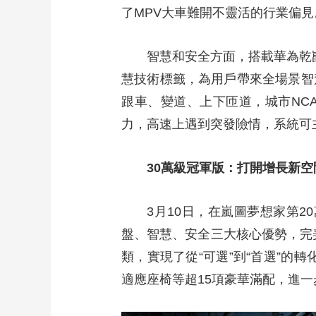
了MPV大車難開不靈活的行業偏見
智慧和安全方面，搭載華為乾崑
慧技術標籤，為用戶帶來全場景智
跟車、變道、上下匝道，城市NCA
力，高速上遇到突發險情，系統可
30萬級冠軍版：打開增長新空
3月10日，在嵐圖夢想家第
盤、智慧、安全三大核心優勢，完美
類，實現了從“可選”到“首選”的
適應座椅等超15項豪華滿配，進一