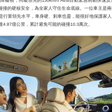
物，同級領先的130km/h AEB自動緊急制動快速反
追尾碰撞的硬核安全，為全家人守住生命底線。一位車主是
是行業領先水平，車身硬、剎車也靈，能很好地保護家人
.87億公里，累計避免可能的碰撞10.3萬次。