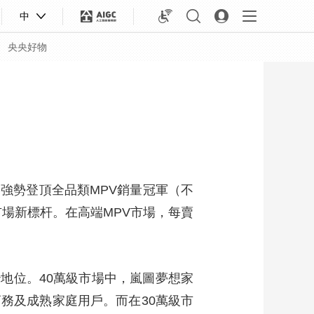
中
央央好物
，強勢登頂全品類MPV銷量冠軍（不
市場新標杆。在高端MPV市場，每賣
治地位。40萬級市場中，嵐圖夢想家
合體育
亞冬會
務及成熟家庭用戶。而在30萬級市