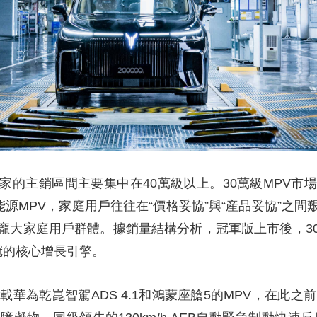
家的主銷區間主要集中在40萬級以上。30萬級MPV市
能源MPV，家庭用戶往往在“價格妥協”與“産品妥協”之
龐大家庭用戶群體。據銷量結構分析，冠軍版上市後，3
冠的核心增長引擎。
載華為乾崑智駕ADS 4.1和鴻蒙座艙5的MPV，在此之