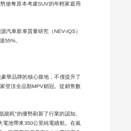
勢搶奪原本考慮SUV的年輕家庭用
藝術
汽車
數智
5G
産業+
時尚
天氣
才藝
網展
央央好物
能源汽車新車質量研究（NEV-IQS）
達55%。
統豪華品牌的核心腹地，不僅提升了
家登頂全品類MPV銷冠。從銷售數
、低能耗”的優勢刷新了行業的認知。
h大電池帶來350公里純電續航。在嵐