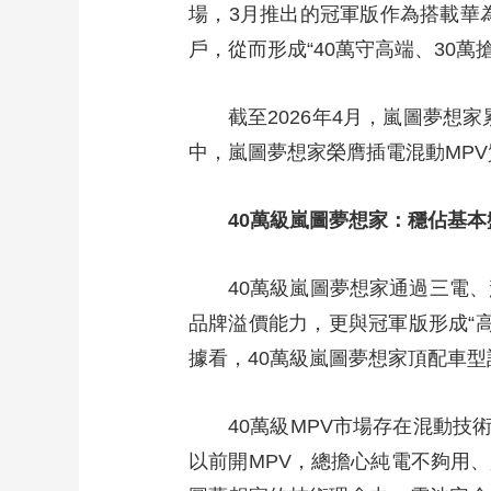
場，3月推出的冠軍版作為搭載華
財經
教育
鄉村振興
生態環境
一帶一路
戶，從而形成“40萬守高端、30
大國智造
大國展會
大國保險
雲頂對話
截至2026年4月，嵐圖夢想家累
中，嵐圖夢想家榮膺插電混動MPV
CCTV.節目官網
直播
節目單
欄目
片庫
40萬級嵐圖夢想家：穩佔基
40萬級嵐圖夢想家通過三電
品牌溢價能力，更與冠軍版形成“
據看，40萬級嵐圖夢想家頂配車型
40萬級MPV市場存在混動
以前開MPV，總擔心純電不夠用、用