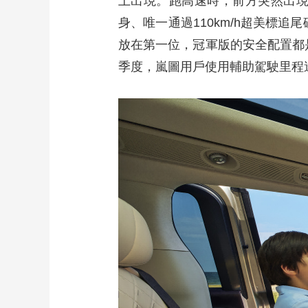
上出現。跑高速時，前方突然出現障礙
身、唯一通過110km/h超美標
放在第一位，冠軍版的安全配置都
季度，嵐圖用戶使用輔助駕駛里程達4