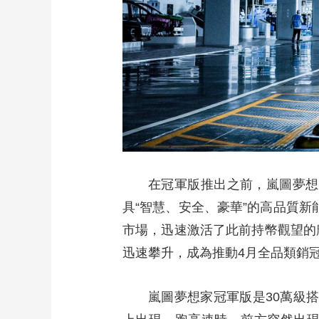
在冠軍版推出之前，嵐圖夢想
具“智慧、安全、豪華”的高品質新
市場，迅速激活了此前持幣觀望的
迅速攀升，成為推動4月全品類銷
嵐圖夢想家冠軍版是30萬級搭