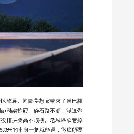
中難以施展。嵐圖夢想家帶來了邁巴赫
調節懸架軟硬，碎石路不顛、減速帶
在後排拼樂高不塌樓。老城區窄巷掉
5.3米的車身一把就能過，徹底顛覆