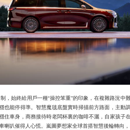
寸限制，始終給用戶一種“操控笨重”的印象，在複雜路況
穩也能停得準。智慧魔毯底盤實時掃描前方路面，主動
穩住車身，商務接待時老闆杯裏的咖啡不灑，自家孩子
車喇叭催得人心慌。嵐圖夢想家全球首搭智慧後輪轉向，