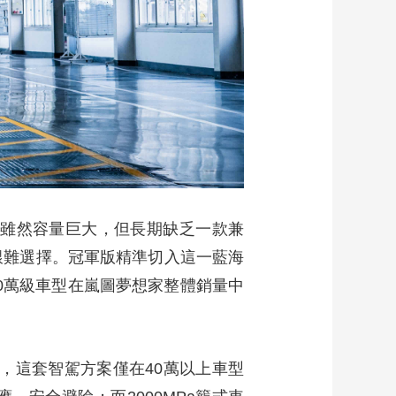
場雖然容量巨大，但長期缺乏一款兼
間艱難選擇。冠軍版精準切入這一藍海
0萬級車型在嵐圖夢想家整體銷量中
前，這套智駕方案僅在40萬以上車型