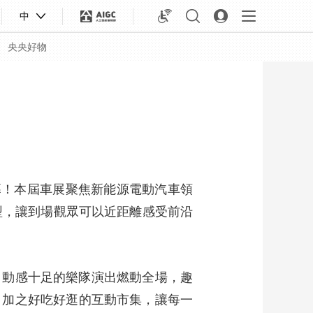
中
央央好物
帷幕！本屆車展聚焦新能源電動汽車領
型，讓到場觀眾可以近距離感受前沿
。動感十足的樂隊演出燃動全場，趣
合體育
亞冬會
，加之好吃好逛的互動市集，讓每一