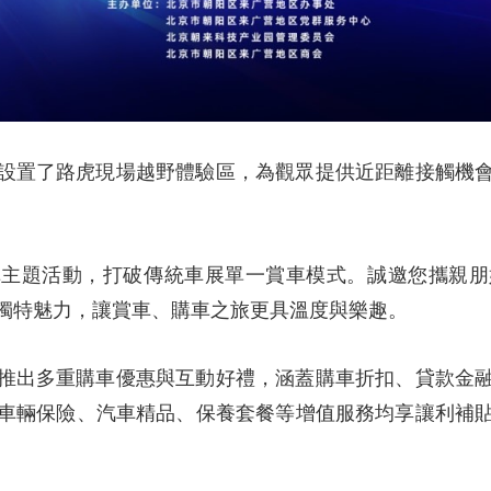
設置了路虎現場越野體驗區，為觀眾提供近距離接觸機
車主題活動，打破傳統車展單一賞車模式。誠邀您攜親朋
獨特魅力，讓賞車、購車之旅更具溫度與樂趣。
推出多重購車優惠與互動好禮，涵蓋購車折扣、貸款金
車輛保險、汽車精品、保養套餐等增值服務均享讓利補