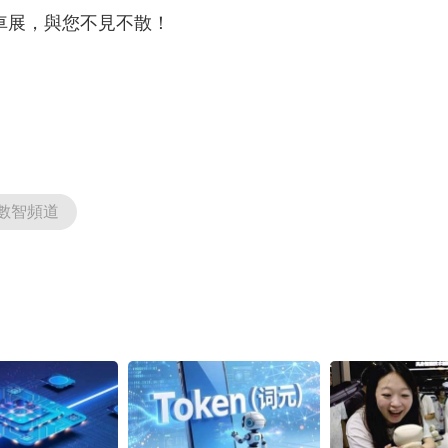
園車展，與您不見不散！
數智頻道