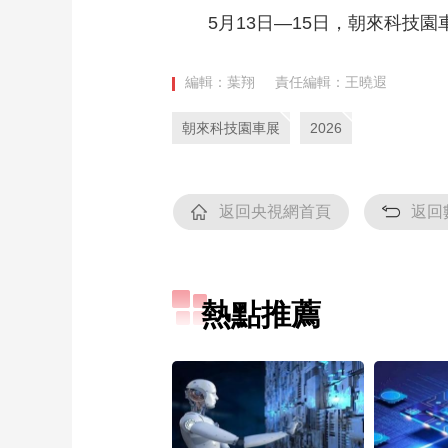
5月13日—15日，朝來科技
編輯：葉翔
責任編輯：王曉遐
朝來科技園車展
2026
返回央視網首頁
返回
熱點推薦