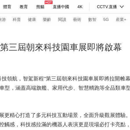
體育
教育
熊貓
直播中國
4K
CCTV.直播
式妙語
主持人
下載央視影音
熱解讀
天天學習
旅游
科普
健康
樂齡
閱讀
藝術
數智
5G
産業+
紀錄片網
國家大劇院
大型活動
” 第三屆朝來科技園車展即將啟幕
科技
法治
文娛
人物
公益
圖片
習式妙語
央視快評
央視網評
光華銳評
鋒面
，“科技領航，智駕新程”第三屆朝來科技園車展即將拉開
力車型，涵蓋高端旗艦、家用代步、智慧轎跑等全品類車
頻道
VR/AR
4K專區
全景新聞
請入列
人生第一次
人生第二次
展更精心打造了多元科技互動場景，全面升級觀展體驗
年冬奧會
CBA
NBA
中超
國足
國際足球
網球
綜
控觸感，科技感拉滿的機器人表演更是現場必打卡亮點
體育江湖
文化體育
冰雪道路
足球道路