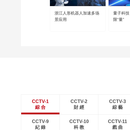
浙江人形机器人加速多场
量子科技
景应用
限“量”
CCTV-1
CCTV-2
CCTV-3
綜 合
財 經
綜 藝
CCTV-9
CCTV-10
CCTV-11
紀 錄
科 教
戲 曲