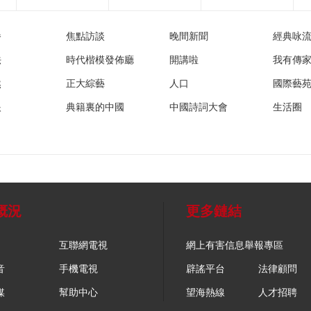
播
焦點訪談
晚間新聞
經典咏
法
時代楷模發佈廳
開講啦
我有傳
然
正大綜藝
人口
國際藝
眼
典籍裏的中國
中國詩詞大會
生活圈
概況
更多鏈結
互聯網電視
網上有害信息舉報專區
音
手機電視
辟謠平台
法律顧問
媒
幫助中心
望海熱線
人才招聘