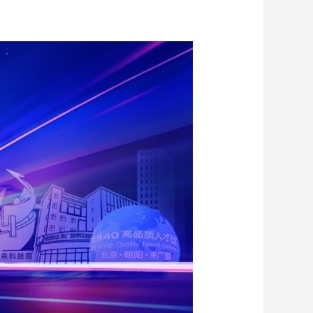
藝術
汽車
數智
5G
産業+
時尚
天氣
才藝
網展
央央好物