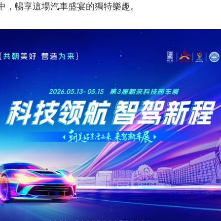
中，暢享這場汽車盛宴的獨特樂趣。
央博
非遺
文化
旅游
科普
健康
樂齡
閱讀
雲起
超級工廠
智敬中國
全民健康
顏選攻略
海洋
熱播榜
總台企業白名單