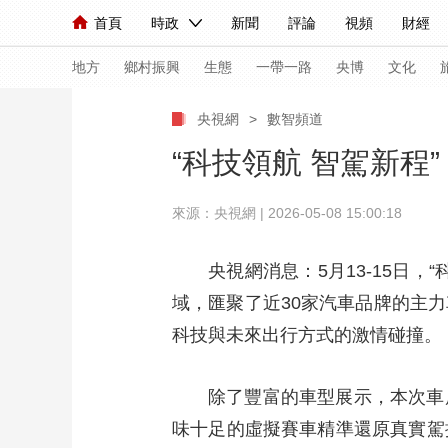
首頁
時政
新聞
評論
視頻
財經
人民領袖習近平
直播
海外頻道
片庫
iPanda
欄目大全
聯播+
English
中國領導人
節目單
Монгол
聽音
央視快評
微視頻
習
地方
鄉村振興
生態
一帶一路
央博
文化
央視網
>
數智頻道
總台春晚
網絡春晚
共産黨員網
秧紀錄
“科技領航 智駕新程
來源：央視網 | 2026-05-08 15:00:18
新聞
國內
國際
評論
經濟
軍事
人民領袖習近平
聯播+
熱解讀
天天學習
央視網消息：5月13-15日
域，匯聚了近30家汽車品牌的主
視頻
小央視頻
小央直播
直播中國
熊貓
科技與未來出行方式的激情碰撞。
現場
前線
比劃
快看
藍海中國
新兵
體育
直播
除了豐富的車型展示，本次車
競猜
2026年世界盃
2026
味十足的虛擬賽車精準還原真實駕
VIP會員
CCTV奧林匹克頻道
生活體育大會