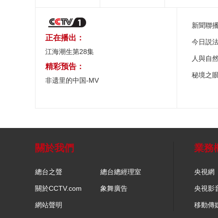
新聞聯
正在播出：
今日説
江海潮生第28集
人與自
精彩预告：
秘境之
非遗里的中国-MV
關於我們
業務
總台之聲
總台總經理室
央視網
關於CCTV.com
象舞廣告
央視影
網站聲明
移動傳