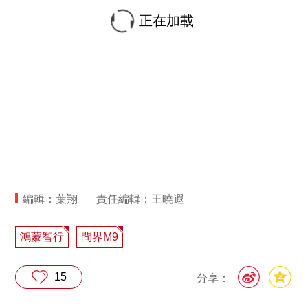
正在加載
編輯：葉翔
責任編輯：王曉遐
鴻蒙智行
問界M9
15
分享：