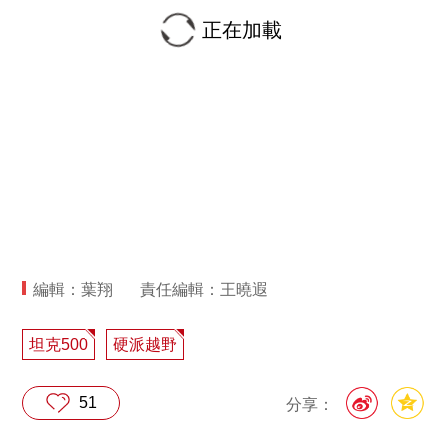
正在加載
編輯：葉翔
責任編輯：王曉遐
坦克500
硬派越野
51
分享：