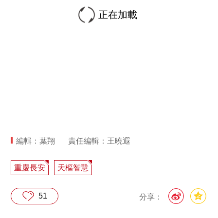
正在加載
編輯：葉翔
責任編輯：王曉遐
重慶長安
天樞智慧
51
分享：