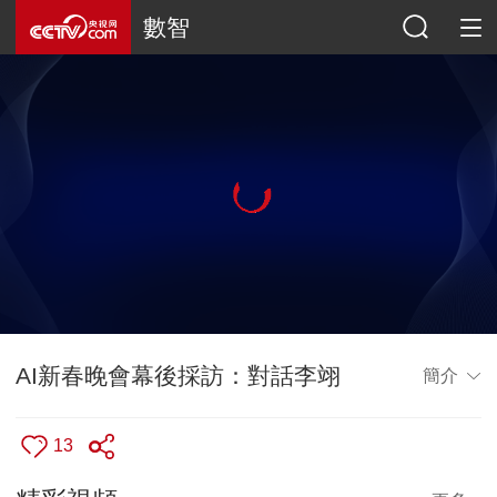
數智
AI新春晚會幕後採訪：對話李翊
簡介
13