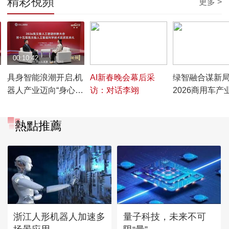
精彩視頻
更多 >
00:10:42
00:05:11
00:05:14
具身智能浪潮开启,机
AI新春晚会幕后采
绿智融合谋新
器人产业迈向“身心合
访：对话李翊
2026商用车产
一”——《观澜》专访
会议在十堰召
孙富春教授
熱點推薦
浙江人形机器人加速多
量子科技，未来不可