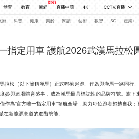
體育
教育
熊貓
直播中國
4K
CCTV.直播
式妙語
主持人
下載央視影音
熱解讀
天天學習
旅游
科普
健康
樂齡
閱讀
藝術
數智
5G
産業+
紀錄片網
國家大劇院
大型活動
指定用車 護航2026武漢馬拉松
科技
法治
文娛
人物
公益
圖片
習式妙語
央視快評
央視網評
光華銳評
鋒面
武漢馬拉松（以下簡稱漢馬）正式鳴槍起跑。作為與漢馬一路同行、
參與這場體育盛事，成為漢馬最具標誌性的品牌符號。旗下東風奕
頻道
VR/AR
4K專區
全景新聞
不僅作為“官方唯一指定用車”領航全場，助力每位跑者超越自我；
請入列
人生第一次
人生第二次
派在新能源賽道的進階勢能。
年冬奧會
CBA
NBA
中超
國足
國際足球
網球
綜
體育江湖
文化體育
冰雪道路
足球道路