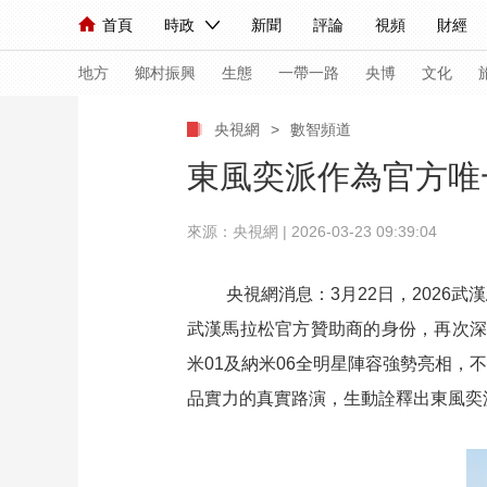
首頁
時政
新聞
評論
視頻
財經
人民領袖習近平
直播
海外頻道
片庫
iPanda
欄目大全
聯播+
English
中國領導人
節目單
Монгол
聽音
央視快評
微視頻
習
地方
鄉村振興
生態
一帶一路
央博
文化
央視網
>
數智頻道
總台春晚
網絡春晚
共産黨員網
秧紀錄
東風奕派作為官方唯一
來源：央視網 | 2026-03-23 09:39:04
新聞
國內
國際
評論
經濟
軍事
人民領袖習近平
聯播+
熱解讀
天天學習
央視網消息：3月22日，2026
武漢馬拉松官方贊助商的身份，再次深度
視頻
小央視頻
小央直播
直播中國
熊貓
米01及納米06全明星陣容強勢亮相，
現場
前線
比劃
快看
藍海中國
新兵
品實力的真實路演，生動詮釋出東風奕
體育
直播
競猜
2026年世界盃
2026
VIP會員
CCTV奧林匹克頻道
生活體育大會