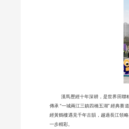
財經
教育
鄉村振興
生態環境
一帶一路
大國智造
大國展會
大國保險
雲頂對話
CCTV.節目官網
直播
節目單
欄目
片庫
漢馬歷經十年深耕，是世界田聯精
傳承 “一城兩江三鎮四橋五湖” 經典賽
經黃鶴樓遇見千年古韻，越過長江領略
一步精彩。