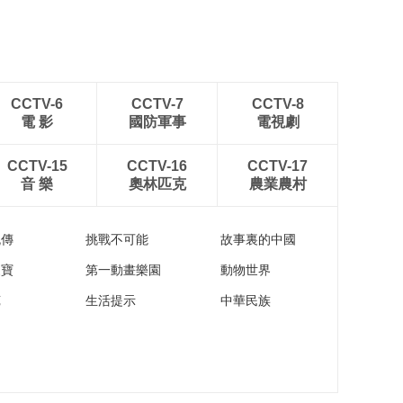
CCTV-6
CCTV-7
CCTV-8
電 影
國防軍事
電視劇
CCTV-15
CCTV-16
CCTV-17
音 樂
奧林匹克
農業農村
流傳
挑戰不可能
故事裏的中國
家寶
第一動畫樂園
動物世界
苑
生活提示
中華民族