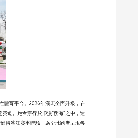
藝術
汽車
數智
5G
産業+
時尚
天氣
才藝
網展
央央好物
體育平台。2026年漢馬全面升級，在
櫻花賽道。跑者穿行於浪漫“櫻海”之中，途
的獨特濱江賽事體驗，為全球跑者呈現每