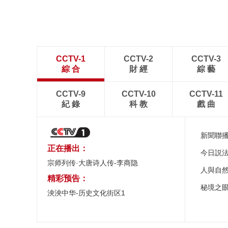
CCTV-1
CCTV-2
CCTV-3
綜 合
財 經
綜 藝
CCTV-9
CCTV-10
CCTV-11
紀 錄
科 教
戲 曲
新聞聯
正在播出：
今日説
宗师列传·大唐诗人传-李商隐
人與自
精彩预告：
秘境之
泱泱中华-历史文化街区1