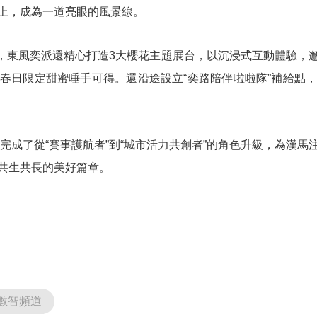
上，成為一道亮眼的風景線。
外，東風奕派還精心打造3大櫻花主題展台，以沉浸式互動體驗，
春日限定甜蜜唾手可得。還沿途設立“奕路陪伴啦啦隊”補給點
完成了從“賽事護航者”到“城市活力共創者”的角色升級，為漢
共生共長的美好篇章。
數智頻道