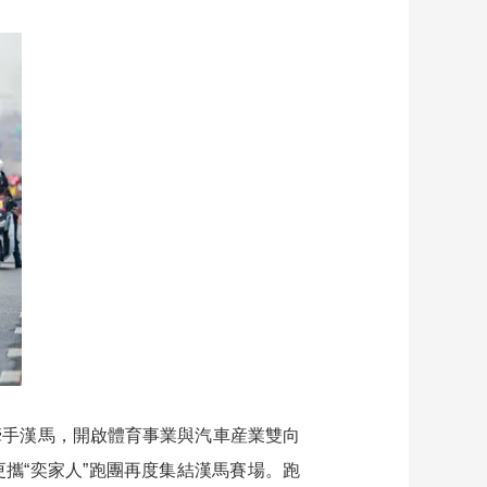
份牽手漢馬，開啟體育事業與汽車産業雙向
攜“奕家人”跑團再度集結漢馬賽場。跑