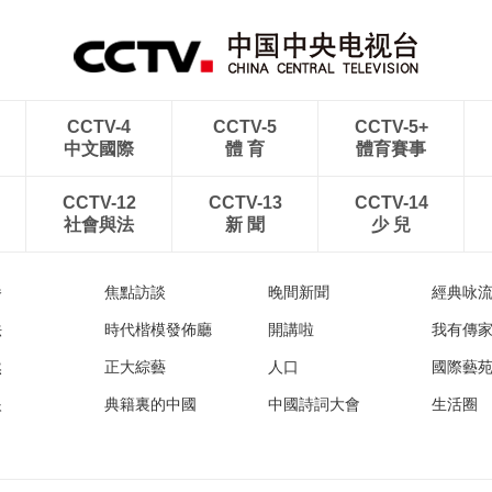
CCTV-4
CCTV-5
CCTV-5+
中文國際
體 育
體育賽事
CCTV-12
CCTV-13
CCTV-14
社會與法
新 聞
少 兒
播
焦點訪談
晚間新聞
經典咏
法
時代楷模發佈廳
開講啦
我有傳
然
正大綜藝
人口
國際藝
眼
典籍裏的中國
中國詩詞大會
生活圈