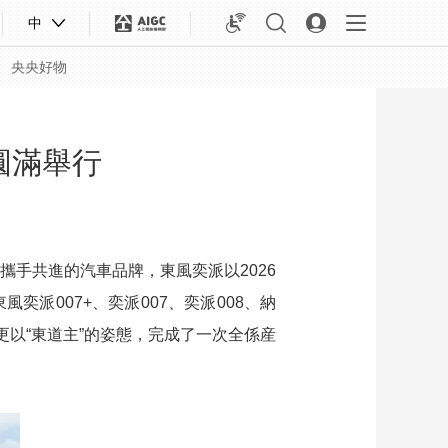
中
央央好物
圓滿舉行
攜手共進的汽車品牌，東風奕派以2026
派007+、奕派007、奕派008、納
更以“東道主”的姿態，完成了一次全係産
合體育
亞冬會