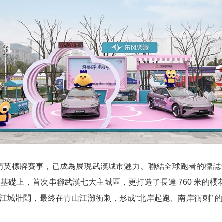
央博
非遺
文化
旅游
科普
健康
樂齡
閱讀
雲起
超級工廠
智敬中國
全民健康
顏選攻略
海洋
熱播榜
總台企業白名單
英標牌賽事，已成為展現武漢城市魅力、聯結全球跑者的標誌性
道基礎上，首次串聯武漢七大主城區，更打造了長達 760 米的
江城壯闊，最終在青山江灘衝刺，形成“北岸起跑、南岸衝刺” 