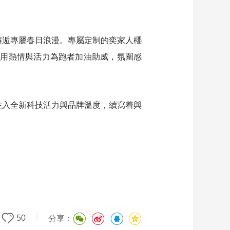
邂逅專屬春日浪漫。專屬定制的奕家人櫻
，用熱情與活力為跑者加油助威，氛圍感
馬注入全新科技活力與品牌溫度，續寫着與
|
50
分享：