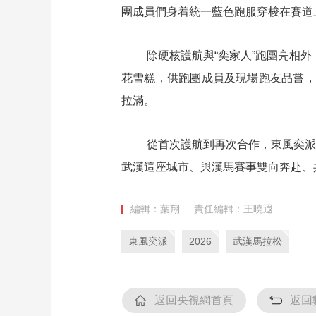
團成員們身着統一藍色跑服穿梭在賽道
除硬核護航與“奕家人”跑團亮相
花雪糕，供跑團成員及現場跑友品嘗，
拉滿。
從首次護航到再次合作，東風奕派
武漢這座城市、與漢馬賽事雙向奔赴、
編輯：葉翔
責任編輯：王曉遐
東風奕派
2026
武漢馬拉松
返回央視網首頁
返回