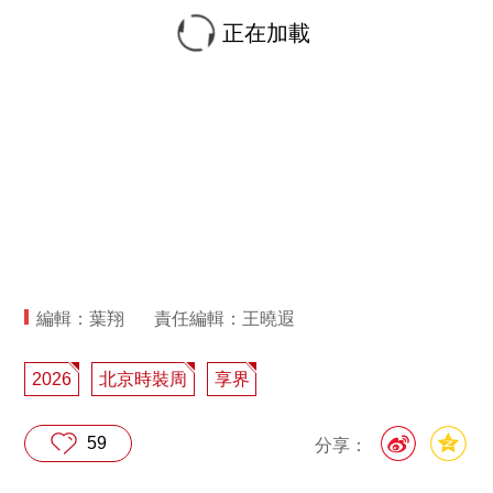
正在加載
編輯：葉翔
責任編輯：王曉遐
2026
北京時裝周
享界
59
分享：