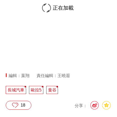
正在加載
編輯：葉翔
責任編輯：王曉遐
長城汽車
歐拉5
曼谷
18
分享：