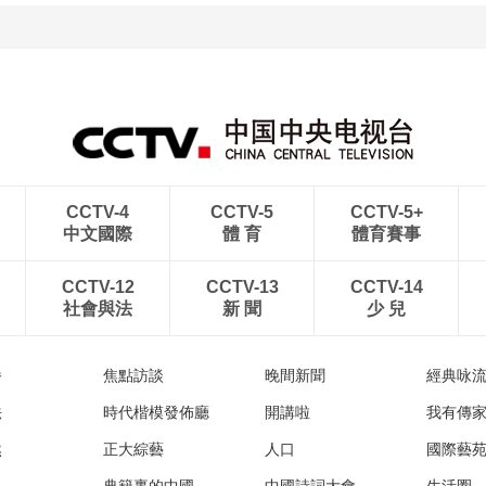
CCTV-4
CCTV-5
CCTV-5+
中文國際
體 育
體育賽事
CCTV-12
CCTV-13
CCTV-14
社會與法
新 聞
少 兒
播
焦點訪談
晚間新聞
經典咏
法
時代楷模發佈廳
開講啦
我有傳
然
正大綜藝
人口
國際藝