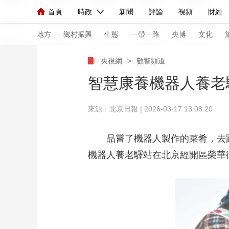
首頁
時政
新聞
評論
視頻
財經
人民領袖習近平
直播
海外頻道
片庫
iPanda
欄目大全
聯播+
English
中國領導人
節目單
Монгол
聽音
央視快評
微視頻
習
地方
鄉村振興
生態
一帶一路
央博
文化
央視網
>
數智頻道
總台春晚
網絡春晚
共産黨員網
秧紀錄
智慧康養機器人養老
來源：北京日報 | 2026-03-17 13:08:20
新聞
國內
國際
評論
經濟
軍事
人民領袖習近平
聯播+
熱解讀
天天學習
品嘗了機器人製作的菜肴，去
機器人養老驛站在北京經開區榮華
視頻
小央視頻
小央直播
直播中國
熊貓
現場
前線
比劃
快看
藍海中國
新兵
體育
直播
競猜
2026年世界盃
2026
VIP會員
CCTV奧林匹克頻道
生活體育大會