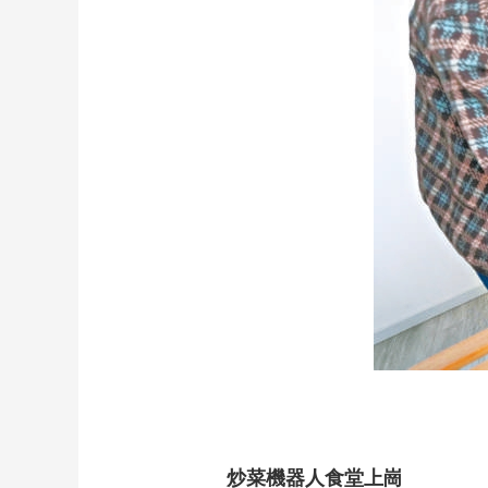
財經
教育
鄉村振興
生態環境
一帶一路
大國智造
大國展會
大國保險
雲頂對話
CCTV.節目官網
直播
節目單
欄目
片庫
炒菜機器人食堂上崗