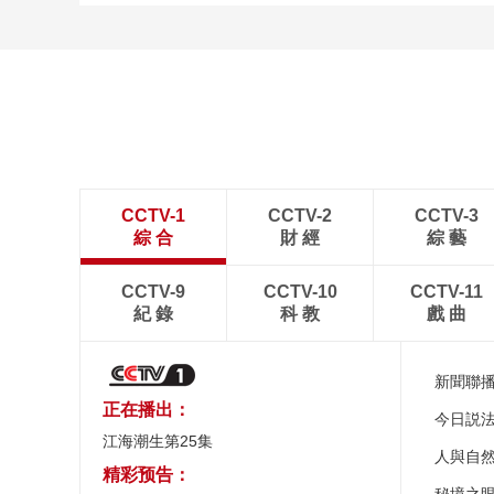
CCTV-1
CCTV-2
CCTV-3
綜 合
財 經
綜 藝
CCTV-9
CCTV-10
CCTV-11
紀 錄
科 教
戲 曲
新聞聯
正在播出：
今日説
江海潮生第25集
人與自
精彩预告：