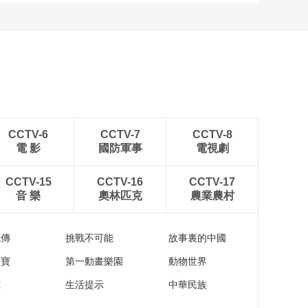
CCTV-6
CCTV-7
CCTV-8
電 影
國防軍事
電視劇
CCTV-15
CCTV-16
CCTV-17
音 樂
奧林匹克
農業農村
流傳
挑戰不可能
故事裏的中國
家寶
第一動畫樂園
動物世界
苑
生活提示
中華民族