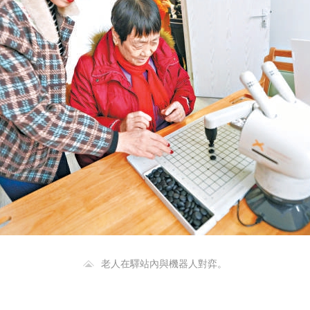
央博
非遺
文化
旅游
科普
健康
樂齡
閱讀
雲起
超級工廠
智敬中國
全民健康
顏選攻略
海洋
收視榜
總台企業白名單
老人在驛站內與機器人對弈。