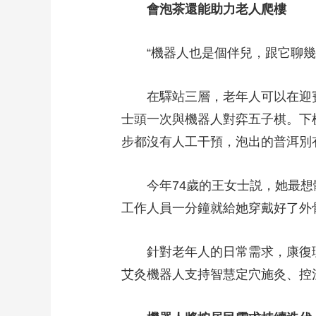
會泡茶還能助力老人爬樓
“機器人也是個伴兒，跟它聊幾句
在驛站三層，老年人可以在迎賓機
士頭一次與機器人對弈五子棋。下
步都沒有人工干預，泡出的普洱別
今年74歲的王女士説，她最想體
工作人員一分鐘就給她穿戴好了外
針對老年人的日常需求，康復理
艾灸機器人支持智慧定穴施灸、控