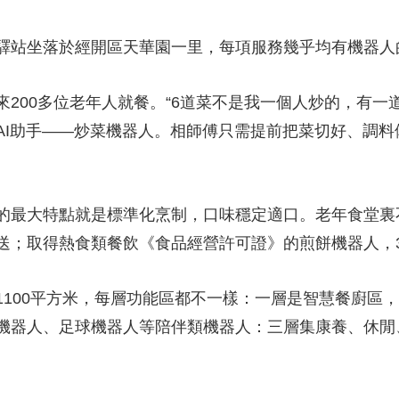
站坐落於經開區天華園一里，每項服務幾乎均有機器人
00多位老年人就餐。“6道菜不是我一個人炒的，有一道
AI助手——炒菜機器人。相師傅只需提前把菜切好、調
最大特點就是標準化烹制，口味穩定適口。老年食堂裏
送；取得熱食類餐飲《食品經營許可證》的煎餅機器人，
00平方米，每層功能區都不一樣：一層是智慧餐廚區，
機器人、足球機器人等陪伴類機器人：三層集康養、休閒