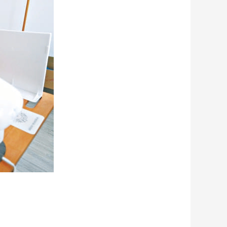
藝術
汽車
數智
5G
産業+
時尚
天氣
才藝
網展
央央好物