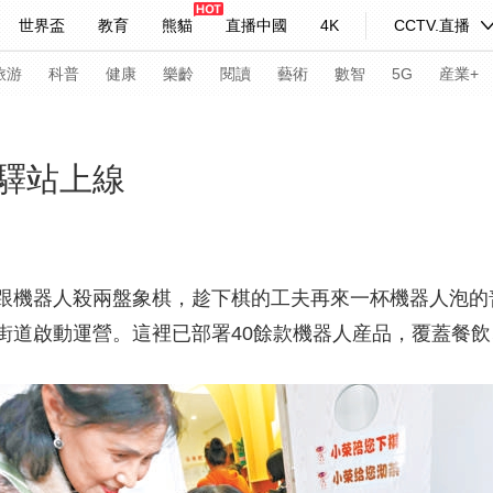
世界盃
教育
熊貓
直播中國
4K
CCTV.直播
式妙語
主持人
下載央視影音
熱解讀
天天學習
旅游
科普
健康
樂齡
閱讀
藝術
數智
5G
産業+
紀錄片網
國家大劇院
大型活動
驛站上線
科技
法治
文娛
人物
公益
圖片
習式妙語
央視快評
央視網評
光華銳評
鋒面
跟機器人殺兩盤象棋，趁下棋的工夫再來一杯機器人泡的
街道啟動運營。這裡已部署40餘款機器人産品，覆蓋餐
頻道
VR/AR
4K專區
全景新聞
請入列
人生第一次
人生第二次
年冬奧會
CBA
NBA
中超
國足
國際足球
網球
綜
體育江湖
文化體育
冰雪道路
足球道路