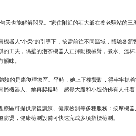
天也能解解悶兒。”家住附近的莊大爺在養老驛站的三
器人“小榮”的引導下，按需前往不同區域，體驗各類
棋的工夫，隔壁的泡茶機器人正揮動機械臂，煮水、溫杯
有韻味。
驗的是康復理療區。平時，她上下樓費勁，得牢牢抓着
骨骼機器人。她再爬樓時，感覺大腿和小腿仿佛有人托着
療區可提供康復訓練、健康檢測等多種服務：按摩機器
溫防燙，健康檢測設備可快速完成多項指標檢測。