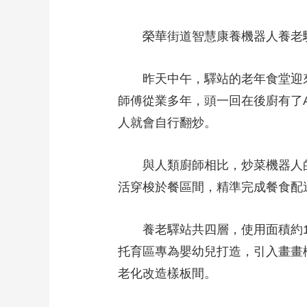
榮華街道智慧康養機器人養老驛
昨天中午，驛站的老年食堂迎來2
師傅從業多年，頭一回在後廚有了
人就會自行翻炒。
與人類廚師相比，炒菜機器人的
活穿梭於餐區間，精準完成餐食配
養老驛站共四層，使用面積約11
托育區專為嬰幼兒打造，引入畫畫
老化改造樣板間。