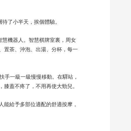
層待了小半天，挨個體驗。
智慧機器人。智慧棋牌室裏，周女
、置茶、沖泡、出湯、分杯，每一
扶手一級一級慢慢移動。在驛站，
，膝蓋不疼了，不用再使大勁兒。
人能給予多部位適配的舒適按摩，