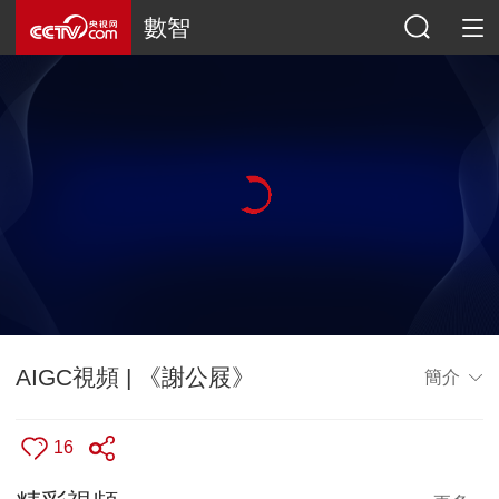
數智
AIGC視頻 | 《謝公屐》
簡介
16