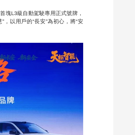
首塊L3級自動駕駛專用正式號牌，
”，以用戶的“長安”為初心，將“安