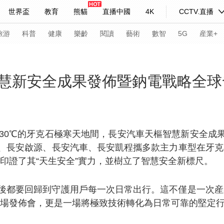
世界盃
教育
熊貓
直播中國
4K
CCTV.直播
式妙語
主持人
下載央視影音
熱解讀
天天學習
旅游
科普
健康
樂齡
閱讀
藝術
數智
5G
産業+
紀錄片網
國家大劇院
大型活動
慧新安全成果發佈暨鈉電戰略全球
科技
法治
文娛
人物
公益
圖片
習式妙語
央視快評
央視網評
光華銳評
鋒面
下30℃的牙克石極寒天地間，長安汽車天樞智慧新安全成
、長安啟源、長安汽車、長安凱程攜多款主力車型在牙克
頻道
VR/AR
4K專區
全景新聞
印證了其“天生安全”實力，並樹立了智慧安全新標尺。
請入列
人生第一次
人生第二次
後都要回歸到守護用戶每一次日常出行。這不僅是一次産
年冬奧會
CBA
NBA
中超
國足
國際足球
網球
綜
一場發佈會，更是一場將極致技術轉化為日常可靠的堅定
體育江湖
文化體育
冰雪道路
足球道路