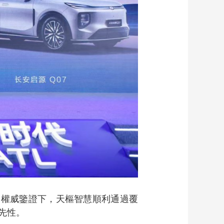
的權威鑒證下，天樞智慧順利通過覆
先性。