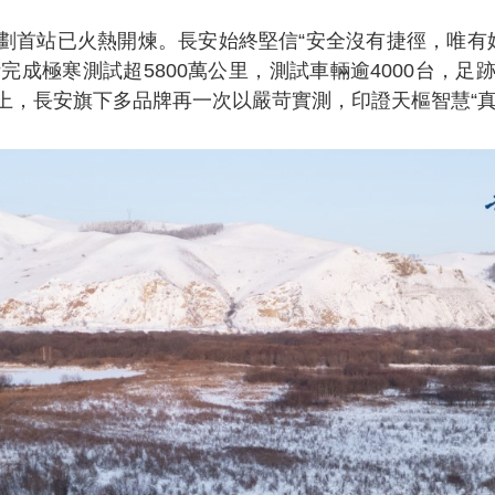
劃首站已火熱開煉。長安始終堅信“安全沒有捷徑，唯有始
完成極寒測試超5800萬公里，測試車輛逾4000台，
上，長安旗下多品牌再一次以嚴苛實測，印證天樞智慧“真