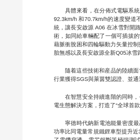
具體來看，在分佈式電驅系統
92.3km/h 和70.7km/
統，讓長安啟源 A06 在冰雪對開
術，如同給車輛配了一個可插拔的“
藉脈衝脫困和四輪驅動力矢量控制
胎無感以及長安啟源全新Q05冰
隨着這些技術和産品的陸續面
行業獲得SGS與萊茵雙認證、並通
在智慧安全持續進階的同時，
電生態解決方案，打造了“全球首款
寧德時代鈉新電池能量密度最高
功率比同電量常規鐵鋰車型提升近3