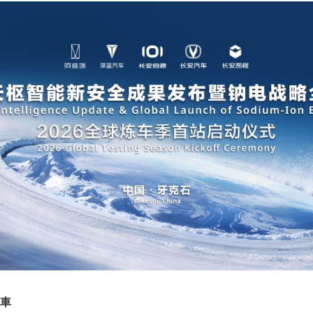
央博
非遺
文化
旅游
科普
健康
樂齡
閱讀
雲起
超級工廠
智敬中國
全民健康
顏選攻略
海洋
收視榜
總台企業白名單
車