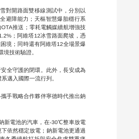
冰雪對開路面雙移線測試中，分別以
下的安全避障能力；天樞智慧爆胎穩行系
年內OTA推送；零耗電觸媒續航增強技
.2%；阿維塔12冰雪路面爬坡，憑
困境；同時還有阿維塔12全場景爆
環境技術驗證。
行安全守護的閉環。此外，長安成為
體系邁入國際一流行列。
—攜手戰略合作夥伴寧德時代推出鈉
鈉新電池的汽車，在-30℃整車放電
環境下依然穩定放電；鈉新電池更通過