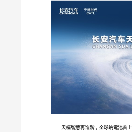
財經
教育
鄉村振興
生態環境
一帶一路
大國智造
大國展會
大國保險
雲頂對話
CCTV.節目官網
直播
節目單
欄目
片庫
天樞智慧再進階，全球鈉電池首上