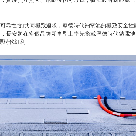
試，實現無煙無火、鋸斷後仍可放電，徹底破解新能源汽
與可靠性"的共同極致追求，寧德時代鈉電池的極致安全性
化，長安將在多個品牌新車型上率先搭載寧德時代鈉電池
源時代紅利。