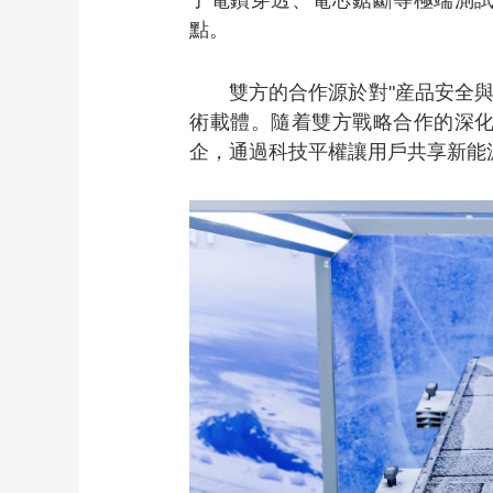
了電鑽穿透、電芯鋸斷等極端測
點。
雙方的合作源於對"産品安全
術載體。隨着雙方戰略合作的深
企，通過科技平權讓用戶共享新能