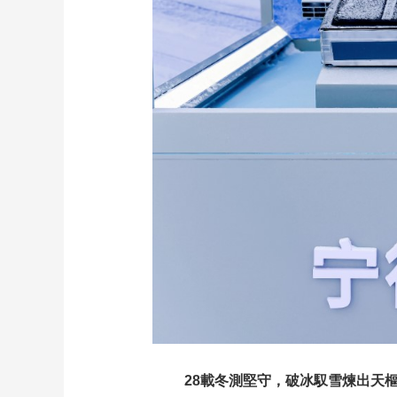
28載冬測堅守，破冰馭雪煉出天樞