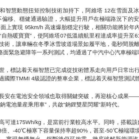
和智慧動態扭矩控制技術加持下，阿維塔 12在雪面及
h的速度變道不偏移、穩健通過驗證，大幅提升用戶在極端路況
路面上實現 95km/h 高速爆胎穩定行駛，相關功能將於
自熱暖寶寶”，使阿維塔07低溫續航里程達成率提升至61
技術，讓車輛在冬季冰雪坡道場景如履平地，毫秒間脫離
雪路面緊急避障等一系列測試，均通過了中汽中心汽車極端
世，標誌着天樞智慧已完成從技術體系走向用戶日常出
過國際TMMI 4級認證的整車企業，標誌着天樞智慧測試
長安在電池安全領域也取得關鍵突破，再迎核心成果—
鈉電池量産乘用車”，共啟“鈉鋰雙星閃耀”新時代。
可達175Wh/kg，是當前行業較高水平。同時，搭載該
倍、-40℃極寒下容量保持率超90%，甚至-50℃極端