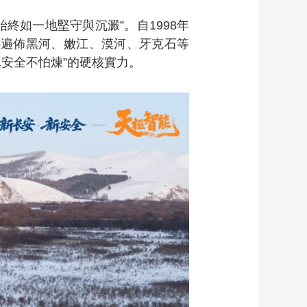
終如一地堅守與沉澱”。自1998年
足跡遍佈黑河、嫩江、漠河、牙克石等
安全不怕煉”的硬核實力。