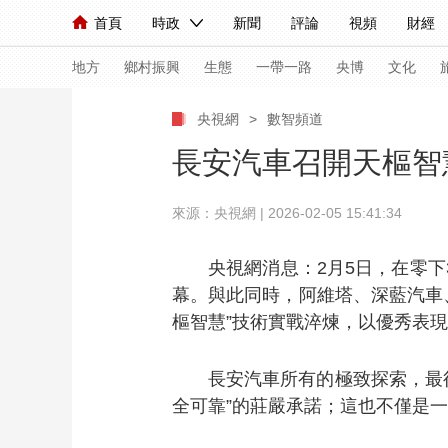
首頁
時政
新聞
評論
視頻
財經
人民領袖習近平
直播
海外頻道
片庫
iPanda
欄目大全
聯播+
English
中國領導人
節目單
Монгол
聽音
央視快評
微視頻
習
地方
鄉村振興
生態
一帶一路
央博
文化
央視網
>
數智頻道
總台春晚
網絡春晚
共産黨員網
秧紀錄
長安汽車召開天樞智
來源：央視網 | 2026-02-05 15:41:34
新聞
國內
國際
評論
經濟
軍事
人民領袖習近平
聯播+
熱解讀
天天學習
央視網消息：2月5日，在零
幕。與此同時，阿維塔、深藍汽車
視頻
小央視頻
小央直播
直播中國
熊貓
樞智慧”技術實戰淬煉，以優秀表現
現場
前線
比劃
快看
藍海中國
新兵
長安汽車所有的極致探索，最
體育
直播
競猜
2026年世界盃
2026
全可靠”的莊嚴承諾；這也不僅是
VIP會員
CCTV奧林匹克頻道
生活體育大會