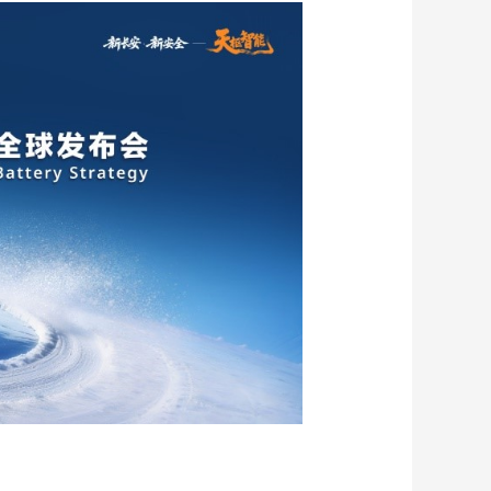
藝術
汽車
數智
5G
産業+
時尚
天氣
才藝
網展
央央好物