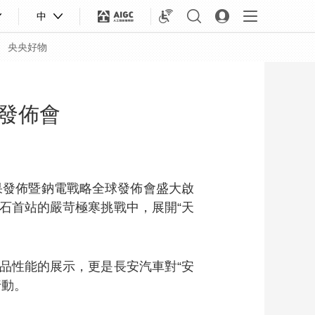
中
央央好物
發佈會
果發佈暨鈉電戰略全球發佈會盛大啟
石首站的嚴苛極寒挑戰中，展開“天
品性能的展示，更是長安汽車對“安
合體育
亞冬會
行動。