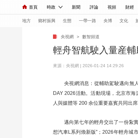
首頁
時政
新聞
評論
視頻
財經
人民領袖習近平
直播
海外頻道
片庫
iPanda
欄目大全
聯播+
English
中國領導人
節目單
Монгол
聽音
央視快評
微視頻
習
地方
鄉村振興
生態
一帶一路
央博
文化
央視網
>
數智頻道
總台春晚
網絡春晚
共産黨員網
秧紀錄
輕舟智航駛入量産輔助
來源：央視網 | 2026-01-24 14:29:26
新聞
國內
國際
評論
經濟
軍事
人民領袖習近平
聯播+
熱解讀
天天學習
央視網消息：從輔助駕駛邁向無人駕駛
DAY 2026活動。活動現場，北
視頻
小央視頻
小央直播
直播中國
熊貓
人與媒體等 200 余位重要嘉賓共同出
現場
前線
比劃
快看
藍海中國
新兵
體育
直播
競猜
2026年世界盃
2026
邁向第七年的輕舟交出了一份紮實的
想汽車L系列煥新版”；2026年輕舟城
VIP會員
CCTV奧林匹克頻道
生活體育大會