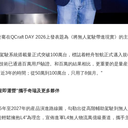
於騫在QCraft DAY 2026上發表題為《將無人駕駛帶進現實》的
輔助駕駛系統搭載量正式突破100萬台，標誌着輕舟智航正式邁入
技術已通過百萬用戶驗證。和百萬的結果相比，更重要的是量産交
近3年的時間；從50萬到100萬台，只用了8個月。”
産即運營”攜手奇瑞及更多夥伴
25年至2027年的産品演進路線圖，勾勒出從高階輔助駕駛到無
輕鬆擁抱L4”為理念，宣佈進軍L4無人物流萬億級賽道，攜手