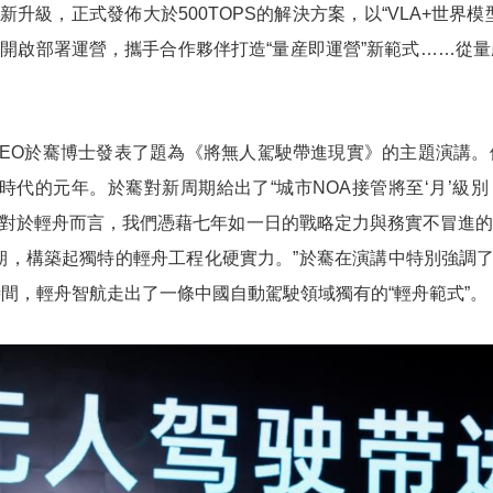
全新升級，正式發佈大於500TOPS的解決方案，以“VLA+世界
央博
非遺
文化
旅游
科普
健康
樂齡
閱讀
開啟部署運營，攜手合作夥伴打造“量産即運營”新範式……從量
雲起
超級工廠
智敬中國
全民健康
顏選攻略
海洋
EO於騫博士發表了題為《將無人駕駛帶進現實》的主題演講。他
”時代的元年。於騫對新周期給出了“城市NOA接管將至‘月’級
收視榜
總台企業白名單
，“對於輕舟而言，我們憑藉七年如一日的戰略定力與務實不冒進的
期，構築起獨特的輕舟工程化硬實力。”於騫在演講中特別強調了
間，輕舟智航走出了一條中國自動駕駛領域獨有的“輕舟範式”。