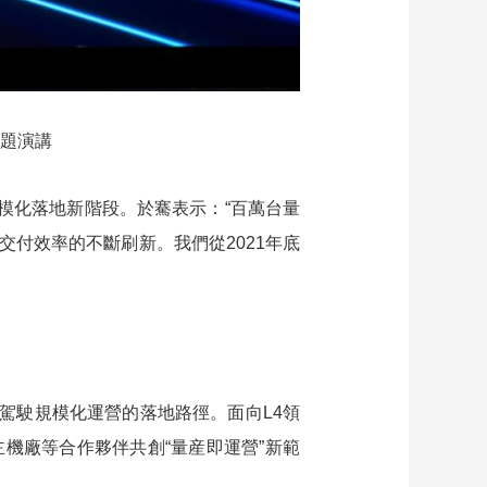
主題演講
規模化落地新階段。於騫表示：“百萬台量
付效率的不斷刷新。我們從2021年底
人駕駛規模化運營的落地路徑。面向L4領
主機廠等合作夥伴共創“量産即運營”新範