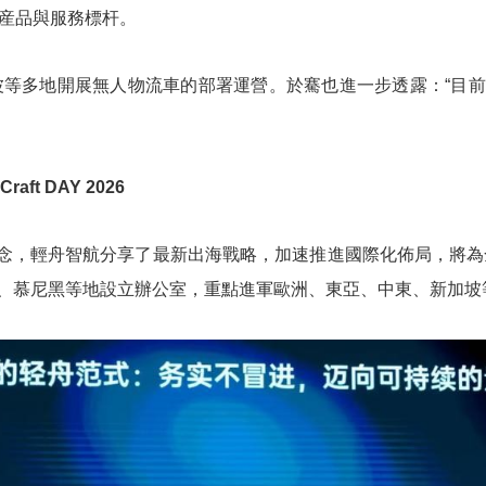
流産品與服務標杆。
波等多地開展無人物流車的部署運營。於騫也進一步透露：“目
t DAY 2026
理念，輕舟智航分享了最新出海戰略，加速推進國際化佈局，將為
、慕尼黑等地設立辦公室，重點進軍歐洲、東亞、中東、新加坡