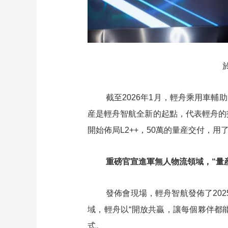
截至2026年1月，輕舟乘用車
産是輕舟智航全新的起點，代表輕舟的
開始佈局L2++，50萬的量産交付，用了
重磅官宣進軍無人物流領域，
“量
發佈會現場，輕舟智航發佈了20
域，輕舟以“開放共贏，讓每個夥伴都能
式。