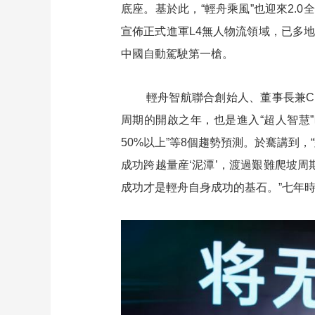
底座。基於此，“輕舟乘風”也迎來2.0
財經
教育
鄉村振興
生態環境
一帶一路
宣佈正式進軍L4無人物流領域，已多地
大國智造
大國展會
大國保險
雲頂對話
中國自動駕駛第一槍。
輕舟智航聯合創始人、董事長兼C
周期的開啟之年，也是進入“超人智慧
CCTV.節目官網
直播
節目單
欄目
片庫
50%以上”等8個趨勢預測。於騫講到
成功跨越量産‘泥潭’，渡過艱難爬坡周
成功才是輕舟自身成功的基石。”七年時