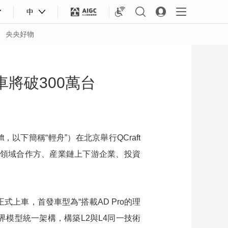
中
央央好物
車將破300萬台
，以下簡稱“輕舟”）在北京舉行QCraft
流領域合作方、産業鏈上下游企業、投資
合體育
亞冬會
上車，首發車型為“搭載AD Pro的理
世界模型統一架構，構築L2與L4同一技術