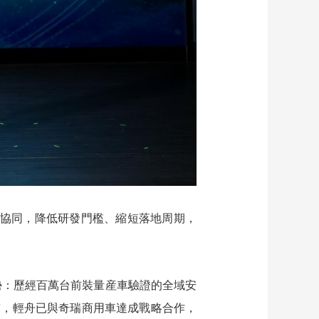
度協同，降低研發門檻、縮短落地周期，
勢：歷經百萬台前裝量産車驗證的全域安
前，輕舟已與奇瑞商用車達成戰略合作，