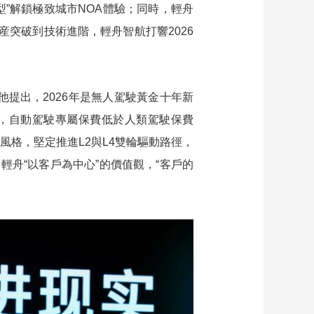
模型”解鎖極致城市NOA體驗；同時，輕舟
藝術
汽車
數智
5G
産業+
産突破到技術進階，輕舟智航打響2026
時尚
天氣
才藝
網展
央央好物
提出，2026年是無人駕駛黃金十年新
別，自動駕駛專屬保費低於人類駕駛保費
風格，堅定推進L2與L4雙輪驅動路徑，
輕舟“以客戶為中心”的價值觀，“客戶的