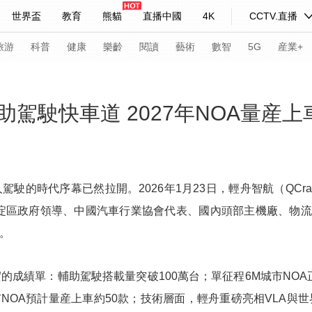
世界盃
教育
熊貓
直播中國
4K
CCTV.直播
式妙語
主持人
下載央視影音
熱解讀
天天學習
旅游
科普
健康
樂齡
閱讀
藝術
數智
5G
産業+
紀錄片網
國家大劇院
大型活動
駕駛快車道 2027年NOA量産上
科技
法治
文娛
人物
公益
圖片
習式妙語
央視快評
央視網評
光華銳評
鋒面
的時代序幕已然拉開。2026年1月23日，輕舟智航（QCraft
京市海淀區政府領導、中國汽車行業協會代表、國內頭部主機廠、物
頻道
VR/AR
4K專區
全景新聞
席。
請入列
人生第一次
人生第二次
年冬奧會
CBA
NBA
中超
國足
國際足球
網球
綜
成績單：輔助駕駛搭載量突破100萬台；單征程6M城市NOA正式
市NOA預計量産上車約50款；技術層面，輕舟重磅亮相VLA與
體育江湖
文化體育
冰雪道路
足球道路