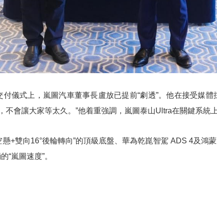
交付儀式上，嵐圖汽車董事長盧放已提前“劇透”。他在接受媒體採訪
不會讓大家等太久。”他着重強調，嵐圖泰山Ultra在關鍵系
懸+雙向16°後輪轉向”的頂級底盤、華為乾崑智駕 ADS 4及鴻
的“嵐圖速度”。