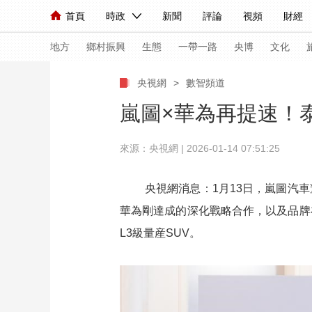
首頁
時政
新聞
評論
視頻
財經
人民領袖習近平
直播
海外頻道
片庫
iPanda
欄目大全
聯播+
English
中國領導人
節目單
Монгол
聽音
央視快評
微視頻
習
地方
鄉村振興
生態
一帶一路
央博
文化
央視網
>
數智頻道
總台春晚
網絡春晚
共産黨員網
秧紀錄
嵐圖×華為再提速！泰
來源：央視網 | 2026-01-14 07:51:25
新聞
國內
國際
評論
經濟
軍事
人民領袖習近平
聯播+
熱解讀
天天學習
央視網消息：1月13日，嵐圖汽
華為剛達成的深化戰略合作，以及品牌
視頻
小央視頻
小央直播
直播中國
熊貓
L3級量産SUV。
現場
前線
比劃
快看
藍海中國
新兵
體育
直播
競猜
2026年世界盃
2026
VIP會員
CCTV奧林匹克頻道
生活體育大會