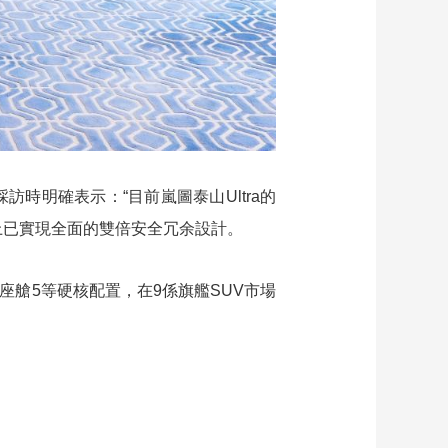
時明確表示：“目前嵐圖泰山Ultra的
統上已實現全面的雙倍安全冗余設計。
蒙座艙5等硬核配置，在9係旗艦SUV市場