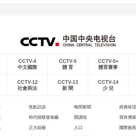
CCTV-4
CCTV-5
CCTV-5+
中文國際
體 育
體育賽事
CCTV-12
CCTV-13
CCTV-14
社會與法
新 聞
少 兒
播
焦點訪談
晚間新聞
經典咏
法
時代楷模發佈廳
開講啦
我有傳
然
正大綜藝
人口
國際藝