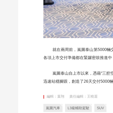
就在兩周前，嵐圖泰山第5000輛
各項上市交付準備都在緊鑼密鼓推進中，
嵐圖泰山自上市以來，憑藉“三腔空
迅速站穩腳跟，創造了26天交付5000輛
編輯：葉翔
責任編輯：王曉遐
嵐圖汽車
L3級輔助駕駛
SUV