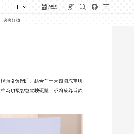
中
央央好物
的視頻引發關注。結合前一天嵐圖汽車與
載華為頂級智慧駕駛硬體，或將成為首款
合體育
亞冬會