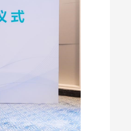
藝術
汽車
數智
5G
産業+
時尚
天氣
才藝
網展
央央好物