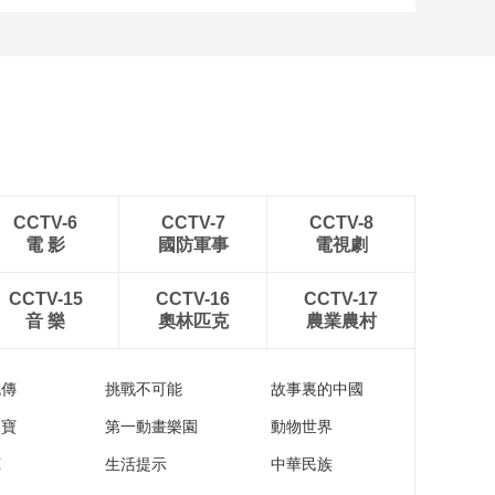
CCTV-6
CCTV-7
CCTV-8
電 影
國防軍事
電視劇
CCTV-15
CCTV-16
CCTV-17
音 樂
奧林匹克
農業農村
流傳
挑戰不可能
故事裏的中國
家寶
第一動畫樂園
動物世界
苑
生活提示
中華民族