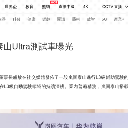
世界盃
教育
熊貓
直播中國
4K
CCTV.直播
式妙語
主持人
下載央視影音
熱解讀
天天學習
旅游
科普
健康
樂齡
閱讀
藝術
數智
5G
産業+
紀錄片網
國家大劇院
大型活動
山Ultra測試車曝光
科技
法治
文娛
人物
公益
圖片
習式妙語
央視快評
央視網評
光華銳評
鋒面
車董事長盧放在社交媒體發佈了一段嵐圖泰山進行L3級輔助駕駛
在L3級自動駕駛領域的持續深耕。業內普遍猜測，嵐圖泰山搭
頻道
VR/AR
4K專區
全景新聞
請入列
人生第一次
人生第二次
年冬奧會
CBA
NBA
中超
國足
國際足球
網球
綜
體育江湖
文化體育
冰雪道路
足球道路