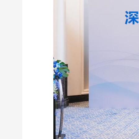
財經
教育
鄉村振興
生態環境
一帶一路
大國智造
大國展會
大國保險
雲頂對話
CCTV.節目官網
直播
節目單
欄目
片庫