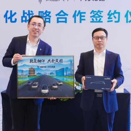
央博
非遺
文化
旅游
科普
健康
樂齡
閱讀
雲起
超級工廠
智敬中國
全民健康
顏選攻略
海洋
收視榜
總台企業白名單