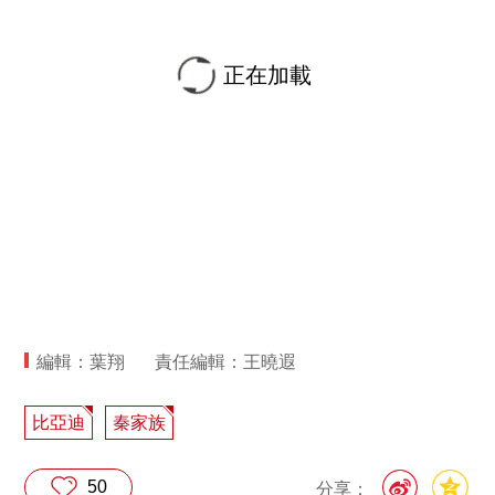
正在加載
編輯：葉翔
責任編輯：王曉遐
比亞迪
秦家族
50
分享：