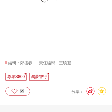
編輯：鄭德春
責任編輯：王曉遐
尊界S800
鴻蒙智行
69
分享：