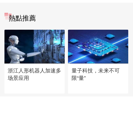
熱點推薦
浙江人形机器人加速多
量子科技，未来不可
场景应用
限“量”