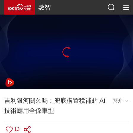
數智
吉利銀河關久旸：兜底購置稅補貼 AI
簡介
技術應用全係車型
13