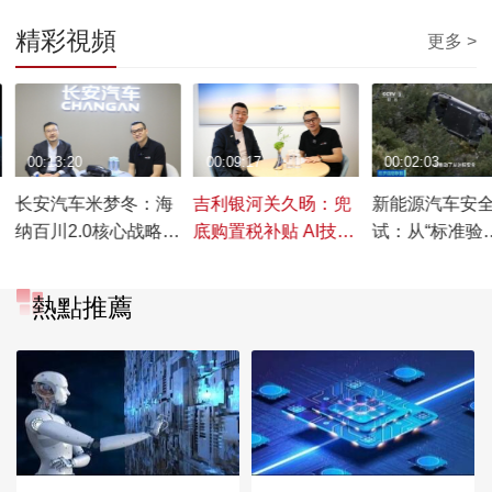
精彩視頻
更多 >
00:13:20
00:09:17
00:02:03
长安汽车米梦冬：海
吉利银河关久旸：兜
新能源汽车安
纳百川2.0核心战略
底购置税补贴 AI技术
试：从“标准验
就是在当地为当地
应用全系车型
证”到“场景预演
熱點推薦