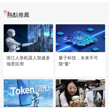
熱點推薦
浙江人形机器人加速多
量子科技，未来不可
场景应用
限“量”