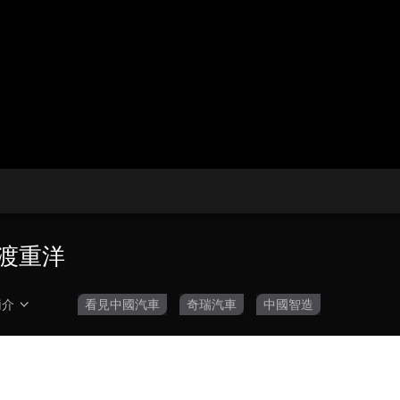
央博
非遺
文化
旅游
科普
健康
樂齡
閱讀
雲起
超級工廠
智敬中國
全民健康
顏選攻略
海洋
收視榜
總台企業白名單
渡重洋
簡介
看見中國汽車
奇瑞汽車
中國智造