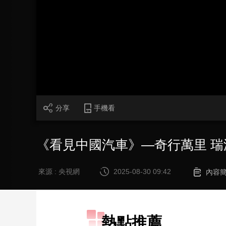
財經
教育
鄉村振興
生態環境
一帶一路
大國智造
大國展會
大國保險
雲頂對話
CCTV.節目官網
直播
節目單
欄目
片庫
分享
手機看
《看見中國汽車》—奇行萬里 瑞
來源 : 央視網
2025-08-30 09:42
內容
熱點推薦