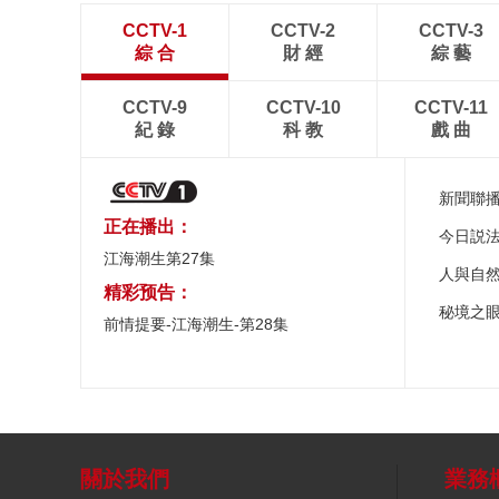
CCTV-1
CCTV-2
CCTV-3
綜 合
財 經
綜 藝
CCTV-9
CCTV-10
CCTV-11
紀 錄
科 教
戲 曲
新聞聯
正在播出：
今日説
江海潮生第27集
人與自
精彩预告：
秘境之
前情提要-江海潮生-第28集
關於我們
業務