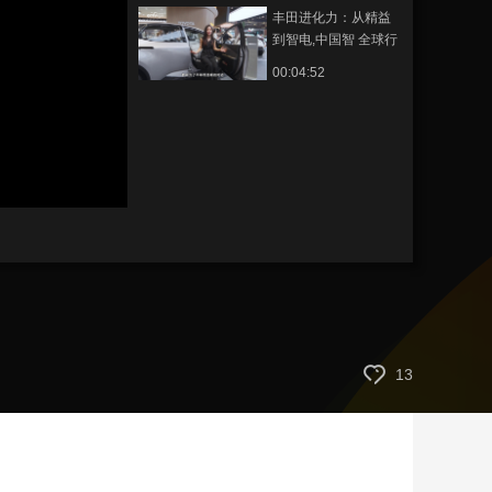
丰田进化力：从精益
藝術
汽車
數智
5G
産業+
到智电,中国智 全球行
時尚
天氣
才藝
網展
央央好物
00:04:52
13