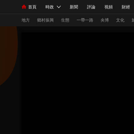
首頁
時政
新聞
評論
視頻
財經
人民領袖習近平
直播
海外頻道
片庫
iPanda
欄目大全
聯播+
English
中國領導人
節目單
Монгол
聽音
央視快評
微視頻
習
地方
鄉村振興
生態
一帶一路
央博
文化
總台春晚
網絡春晚
共産黨員網
秧紀錄
新聞
國內
國際
評論
經濟
軍事
人民領袖習近平
聯播+
熱解讀
天天學習
視頻
小央視頻
小央直播
直播中國
熊貓
現場
前線
比劃
快看
藍海中國
新兵
體育
直播
競猜
2026年世界盃
2026
VIP會員
CCTV奧林匹克頻道
生活體育大會