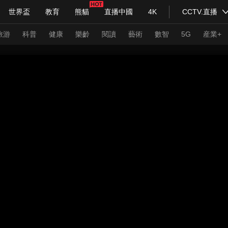
世界盃
教育
熊貓
直播中國
4K
CCTV.直播
式妙語
主持人
下載央視影音
熱解讀
天天學習
旅游
科普
健康
樂齡
閱讀
藝術
數智
5G
産業+
紀錄片網
國家大劇院
大型活動
科技
法治
文娛
人物
公益
圖片
習式妙語
央視快評
央視網評
光華銳評
鋒面
頻道
VR/AR
4K專區
全景新聞
請入列
人生第一次
人生第二次
年冬奧會
CBA
NBA
中超
國足
國際足球
網球
綜
體育江湖
文化體育
冰雪道路
足球道路