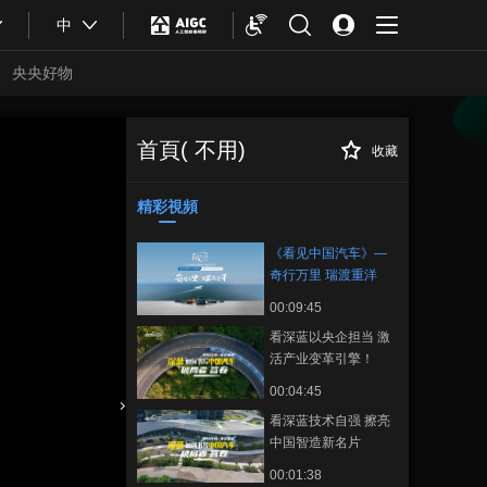
中
央央好物
首頁( 不用)
收藏
《看见中国汽车》
正在播放
—奇行万里 瑞渡重洋
精彩視頻
《看见中国汽车》—
奇行万里 瑞渡重洋
00:09:45
看深蓝以央企担当 激
活产业变革引擎！
00:04:45
看深蓝技术自强 擦亮
合體育
亞冬會
中国智造新名片
00:01:38