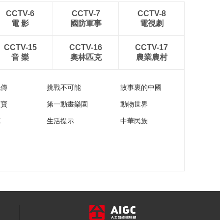
CCTV-6
CCTV-7
CCTV-8
電 影
國防軍事
電視劇
CCTV-15
CCTV-16
CCTV-17
音 樂
奧林匹克
農業農村
流傳
挑戰不可能
故事裏的中國
家寶
第一動畫樂園
動物世界
苑
生活提示
中華民族