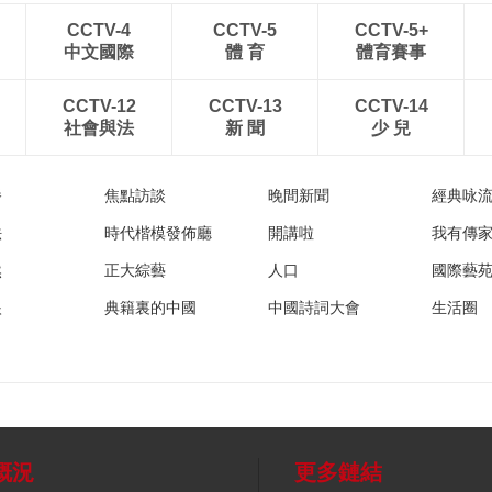
CCTV-4
CCTV-5
CCTV-5+
中文國際
體 育
體育賽事
CCTV-12
CCTV-13
CCTV-14
社會與法
新 聞
少 兒
播
焦點訪談
晚間新聞
經典咏
法
時代楷模發佈廳
開講啦
我有傳
然
正大綜藝
人口
國際藝
眼
典籍裏的中國
中國詩詞大會
生活圈
概況
更多鏈結