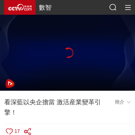
數智
看深藍以央企擔當 激活産業變革引
簡介
擎！
17