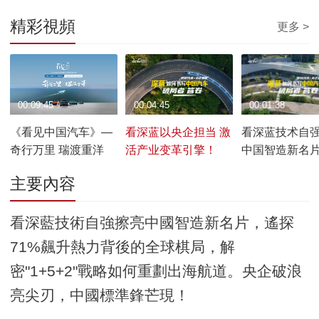
精彩視頻
更多 >
00:09:45
00:04:45
00:01:38
《看见中国汽车》—
看深蓝以央企担当 激
看深蓝技术自强
奇行万里 瑞渡重洋
活产业变革引擎！
中国智造新名
主要內容
看深藍技術自強擦亮中國智造新名片，遙探
71%飆升熱力背後的全球棋局，解
密"1+5+2"戰略如何重劃出海航道。央企破浪
亮尖刃，中國標準鋒芒現！