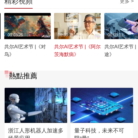
精彩視頻
更多 >
00:03:25
00:03:38
00:03:13
新
共尔AI艺术节 |《对
共尔AI艺术节 |《阿尔
共尔AI艺术节 
鸟》
茨海默病》
途》
熱點推薦
浙江人形机器人加速多
量子科技，未来不可