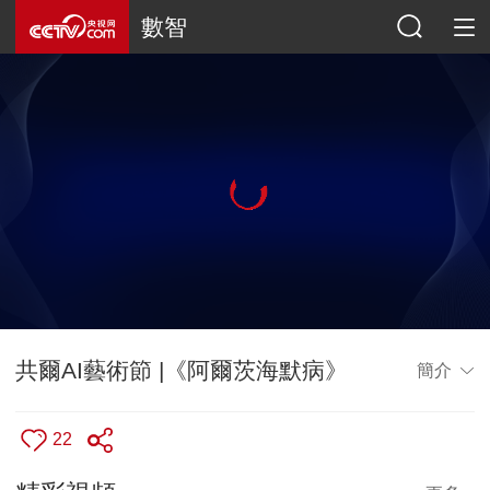
數智
共爾AI藝術節 |《阿爾茨海默病》
簡介
22