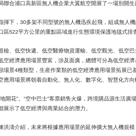
局聯合浦口高新區無人機企業大翼航空開展了一場別開生
央博
非遺
文化
旅游
科普
健康
樂齡
閱讀
雲起
超級工廠
智敬中國
全民健康
顏選攻略
海洋
指揮下，30多架不同型號的無人機迅疾起飛，組成無人
口區522平方公里的重點區域進行生態環境保護地毯式排
巡檢、低空快遞、低空醫療物資運輸、低空觀光、低空巴
低空經濟應用場景豐富，涉及面廣，總體可分為低空經濟
收視榜
總台企業白名單
類場景4種類型，生産作業類的低空經濟應用場景拓展已
空應用場景將朝着自動化、無人化、數字化、智慧化方向
地開花”。“空中巴士”客票銷售火爆，跨境購品源生活廣
都展示了低空經濟與商業結合的潛力。
陳洪濤介紹，未來將根據應用場景的延伸擴大無人機規模