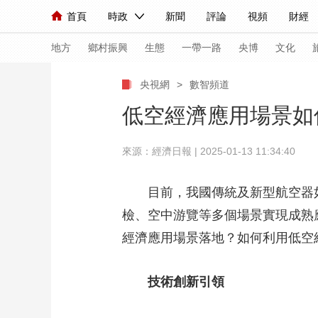
首頁
時政
新聞
評論
視頻
財經
人民領袖習近平
直播
海外頻道
片庫
iPanda
欄目大全
聯播+
English
中國領導人
節目單
Монгол
聽音
央視快評
微視頻
習
地方
鄉村振興
生態
一帶一路
央博
文化
央視網
>
數智頻道
總台春晚
網絡春晚
共産黨員網
秧紀錄
低空經濟應用場景如
來源：經濟日報 | 2025-01-13 11:34:40
新聞
國內
國際
評論
經濟
軍事
人民領袖習近平
聯播+
熱解讀
天天學習
目前，我國傳統及新型航空器
檢、空中游覽等多個場景實現成熟
視頻
小央視頻
小央直播
直播中國
熊貓
經濟應用場景落地？如何利用低空
現場
前線
比劃
快看
藍海中國
新兵
體育
直播
技術創新引領
競猜
2026年世界盃
2026
VIP會員
CCTV奧林匹克頻道
生活體育大會