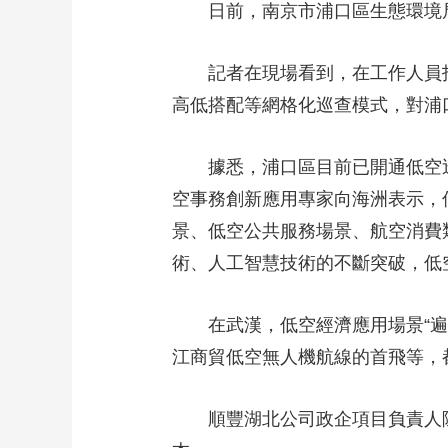
日前，南京市浦口區生態環境
財經
教育
鄉村振興
生態環境
一帶一路
大國智造
大國展會
大國保險
雲頂對話
記者在現場看到，在工作人員
高低搭配等網格化巡查模式，對浦
據悉，浦口區目前已開通低空
CCTV.節目官網
空事務創新應用專家向海洲表示，
直播
節目單
欄目
片庫
景、低空公共服務場景、航空消費
術、人工智慧技術的不斷突破，低
在武漢，低空經濟應用場景“遍
江商貿低空無人機航線的首飛等，
順豐湖北公司政企項目負責人