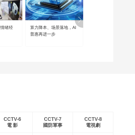
“情绪经
算力降本、场景落地，AI
世界人工智能大会勾勒
普惠再进一步
大发展主线
CCTV-6
CCTV-7
CCTV-8
電 影
國防軍事
電視劇