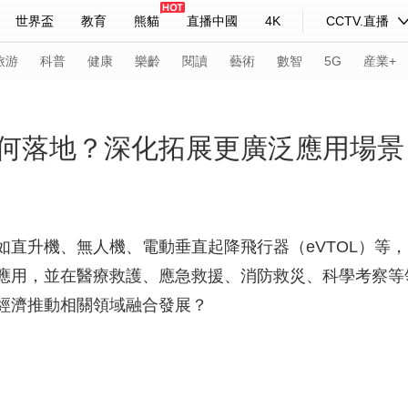
世界盃
教育
熊貓
直播中國
4K
CCTV.直播
式妙語
主持人
下載央視影音
熱解讀
天天學習
旅游
科普
健康
樂齡
閱讀
藝術
數智
5G
産業+
紀錄片網
國家大劇院
大型活動
何落地？深化拓展更廣泛應用場景
科技
法治
文娛
人物
公益
圖片
習式妙語
央視快評
央視網評
光華銳評
鋒面
如直升機、無人機、電動垂直起降飛行器（eVTOL）等
應用，並在醫療救護、應急救援、消防救災、科學考察等
頻道
VR/AR
4K專區
全景新聞
經濟推動相關領域融合發展？
請入列
人生第一次
人生第二次
年冬奧會
CBA
NBA
中超
國足
國際足球
網球
綜
體育江湖
文化體育
冰雪道路
足球道路