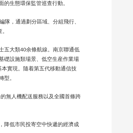
面的生態環保監管巡查行動。
藝術
汽車
數智
5G
産業+
時尚
天氣
才藝
網展
央央好物
機編隊，通過劃分區域、分組飛行、
查。
士五大類40余條航線。南京聯通低
基礎設施類場景、低空生産作業場
基本實現。隨着第五代移動通信技
轉型。
場的無人機配送服務以及全國首條跨
，降低市民投寄空中快遞的經濟成