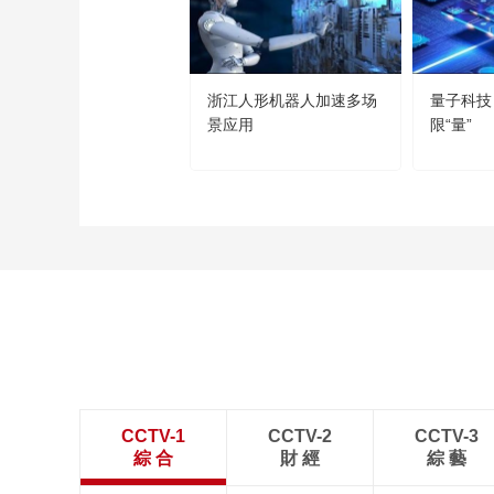
浙江人形机器人加速多场
量子科技
景应用
限“量”
CCTV-1
CCTV-2
CCTV-3
綜 合
財 經
綜 藝