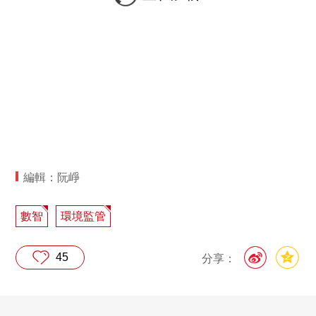
編輯：阮崢
數智
環境監管
45
分享：