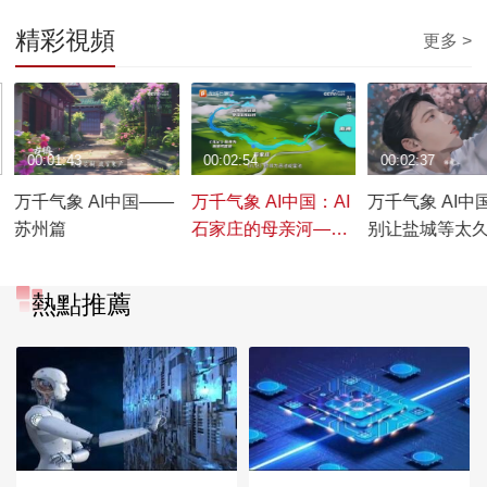
精彩視頻
更多 >
00:01:43
00:02:54
00:02:37
万千气象 AI中国——
万千气象 AI中国：AI
万千气象 AI中
苏州篇
石家庄的母亲河——
别让盐城等太
诗意滹沱河
熱點推薦