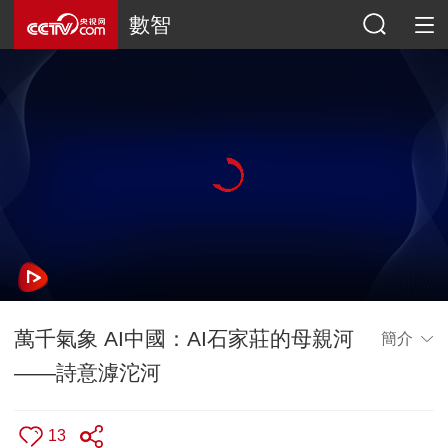
數智
萬千氣象 AI中國：AI石家莊的母親河
簡介
——詩意滹沱河
13