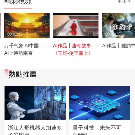
精彩視頻
更多 >
00:02:33
00:00:38
00:02:35
万千气象 AI中国——
AI作品丨唐朝故事
AI作品丨雅韵
AI上诗韵南京
《王维-使至塞上》
熱點推薦
浙江人形机器人加速多
量子科技，未来不可