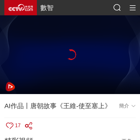
數智
AI作品丨唐朝故事《王維-使至塞上》
簡介
17