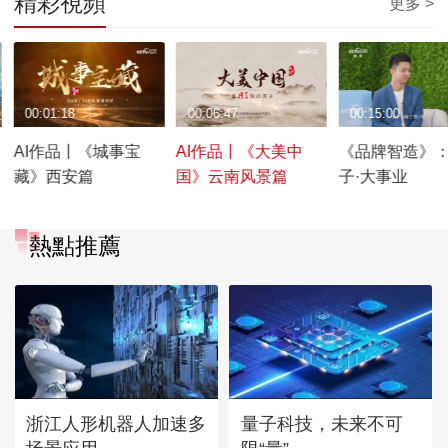
精彩視頻
更多 >
00:01:18
00:06:47
00:15:00
AI作品丨《城事宝
AI作品丨《大美中
《品牌智造》
藏》西安篇
国》云南风景篇
子·大事业
熱點推薦
浙江人形机器人加速多
量子科技，未来不可