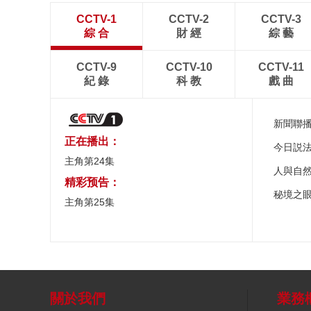
CCTV-1
CCTV-2
CCTV-3
綜 合
財 經
綜 藝
CCTV-9
CCTV-10
CCTV-11
紀 錄
科 教
戲 曲
新聞聯
正在播出：
今日説
主角第24集
人與自
精彩预告：
秘境之
主角第25集
關於我們
業務