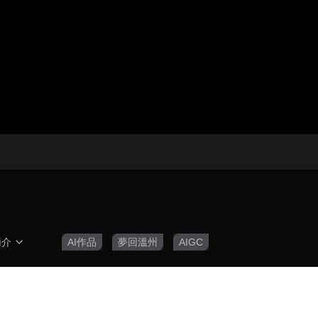
央博
非遺
文化
旅游
科普
健康
樂齡
閱讀
雲起
超級工廠
智敬中國
全民健康
顏選攻略
海洋
收視榜
總台企業白名單
簡介
AI作品
夢回溫州
AIGC