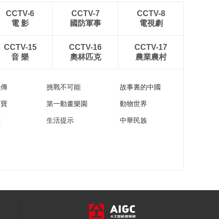
AIGC作品 | 《美丽中
国》—AI春晚片头曲
CCTV-6
CCTV-7
CCTV-8
電 影
國防軍事
電視劇
00:02:19
《光影无界》——畅
CCTV-15
CCTV-16
CCTV-17
想未来电影的可能性
音 樂
奧林匹克
農業農村
00:09:56
《我记得》 AIGC创意
视频 一镜到底
流傳
挑戰不可能
故事裏的中國
00:02:07
家寶
第一動畫樂園
動物世界
AIGC作品 | 人间烟火
苑
生活提示
中華民族
的味道
00:02:41
AIGC作品 | 爱的传承-
数字母亲
00:02:26
AIGC作品 | 龙年的传
说
00:02:27