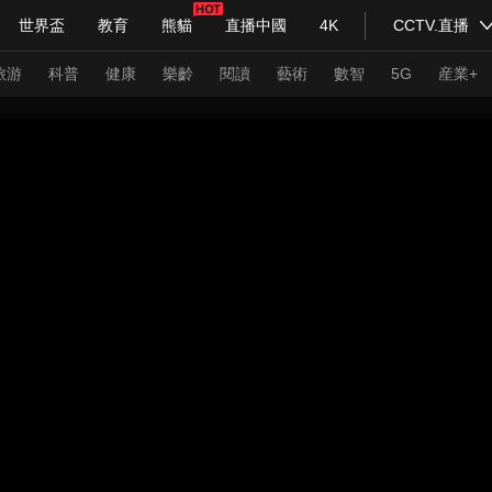
世界盃
教育
熊貓
直播中國
4K
CCTV.直播
式妙語
主持人
下載央視影音
熱解讀
天天學習
旅游
科普
健康
樂齡
閱讀
藝術
數智
5G
産業+
紀錄片網
國家大劇院
大型活動
科技
法治
文娛
人物
公益
圖片
習式妙語
央視快評
央視網評
光華銳評
鋒面
頻道
VR/AR
4K專區
全景新聞
請入列
人生第一次
人生第二次
年冬奧會
CBA
NBA
中超
國足
國際足球
網球
綜
體育江湖
文化體育
冰雪道路
足球道路