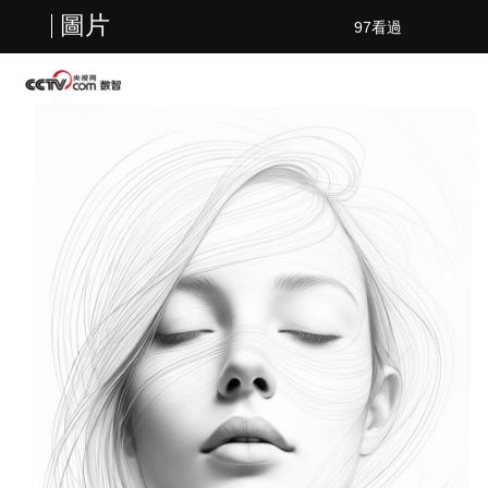
圖片
97看過