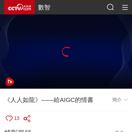
數智
《人人如龍》——給AIGC的情書
簡介
13