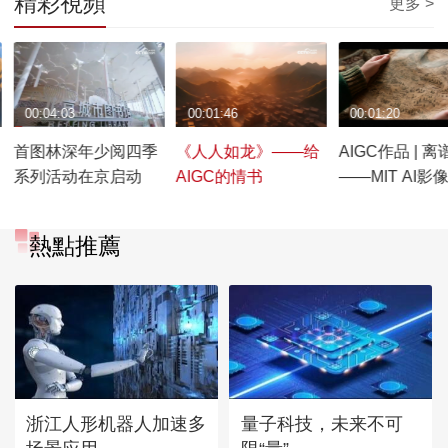
精彩視頻
更多 >
00:04:03
00:01:46
00:01:20
首图林深年少阅四季
《人人如龙》——给
AIGC作品 | 离
系列活动在京启动
AIGC的情书
——MIT AI影
松视频生成奖
熱點推薦
浙江人形机器人加速多
量子科技，未来不可