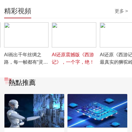
精彩視頻
更多 >
00:01:35
00:03:56
00:02:52
AI画出千年丝绸之
AI还原震撼版《西游
AI还原《西游
路，每一帧都有“灵
记》，一个字，绝！
最真实的狮驼
魂”，太美了！
熱點推薦