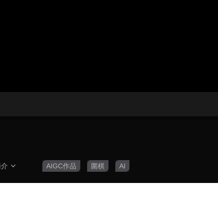
央博
非遺
文化
旅游
科普
健康
樂齡
閱讀
雲起
超級工廠
智敬中國
全民健康
顏選攻略
海洋
熱播榜
總台企業白名單
簡介
AIGC作品
圍棋
AI