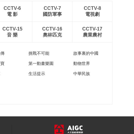
“中国品牌街”活动视频
展播——定州·崇文街
CCTV-6
CCTV-7
CCTV-8
電 影
國防軍事
電視劇
00:00:58
“中国品牌街”活动视频
CCTV-15
CCTV-16
CCTV-17
展播——广东·梅州
音 樂
奧林匹克
農業農村
00:00:30
“中国品牌街”活动视频
展播——景德镇·三宝
流傳
挑戰不可能
故事裏的中國
国际瓷谷
00:01:08
家寶
第一動畫樂園
動物世界
“中国品牌街”活动视频
苑
生活提示
中華民族
展播——沈阳·中街
00:00:52
“中国品牌街”活动视频
展播——苏州·吴江区
00:00:56
助力温州智能产业高
质量发展——《观
澜》2023中国人工智
00:10:47
能数字创新大会