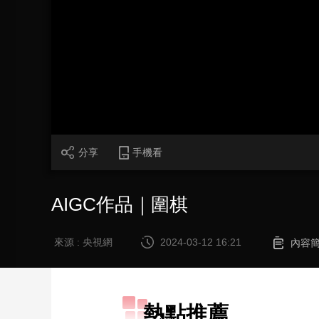
財經
教育
鄉村振興
生態環境
一帶一路
大國智造
大國展會
大國保險
雲頂對話
CCTV.節目官網
直播
節目單
欄目
片庫
分享
手機看
AIGC作品｜圍棋
來源 : 央視網
2024-03-12 16:21
內容
熱點推薦