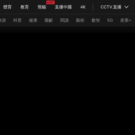
體育
教育
熊貓
直播中國
4K
CCTV.直播
式妙語
主持人
下載央視影音
熱解讀
天天學習
旅游
科普
健康
樂齡
閱讀
藝術
數智
5G
産業+
紀錄片網
國家大劇院
大型活動
科技
法治
文娛
人物
公益
圖片
習式妙語
央視快評
央視網評
光華銳評
鋒面
頻道
VR/AR
4K專區
全景新聞
請入列
人生第一次
人生第二次
年冬奧會
CBA
NBA
中超
國足
國際足球
網球
綜
體育江湖
文化體育
冰雪道路
足球道路