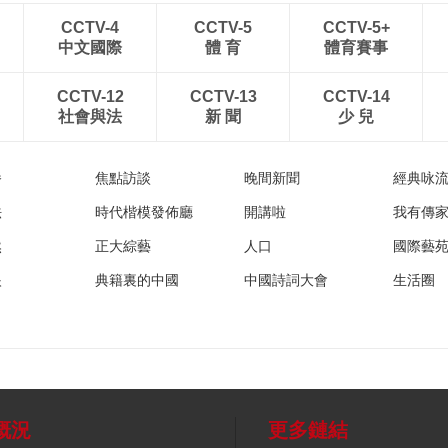
CCTV-4
CCTV-5
CCTV-5+
中文國際
體 育
體育賽事
CCTV-12
CCTV-13
CCTV-14
社會與法
新 聞
少 兒
播
焦點訪談
晚間新聞
經典咏
法
時代楷模發佈廳
開講啦
我有傳
然
正大綜藝
人口
國際藝
眼
典籍裏的中國
中國詩詞大會
生活圈
概況
更多鏈結