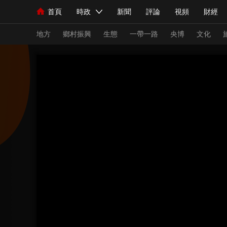
首頁
時政
新聞
評論
視頻
財經
人民領袖習近平
直播
海外頻道
片庫
iPanda
欄目大全
聯播+
English
中國領導人
節目單
Монгол
聽音
央視快評
微視頻
習
地方
鄉村振興
生態
一帶一路
央博
文化
總台春晚
網絡春晚
共産黨員網
秧紀錄
新聞
國內
國際
評論
經濟
軍事
人民領袖習近平
聯播+
熱解讀
天天學習
視頻
小央視頻
小央直播
直播中國
熊貓
現場
前線
比劃
快看
藍海中國
新兵
體育
直播
競猜
2026年世界盃
2026
VIP會員
CCTV奧林匹克頻道
生活體育大會