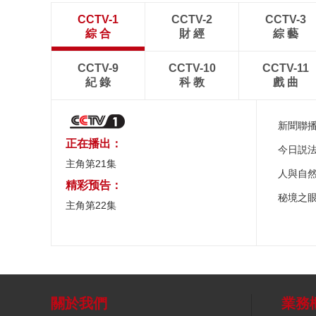
CCTV-1
CCTV-2
CCTV-3
綜 合
財 經
綜 藝
CCTV-9
CCTV-10
CCTV-11
紀 錄
科 教
戲 曲
新聞聯
正在播出：
今日説
主角第21集
人與自
精彩预告：
秘境之
主角第22集
關於我們
業務