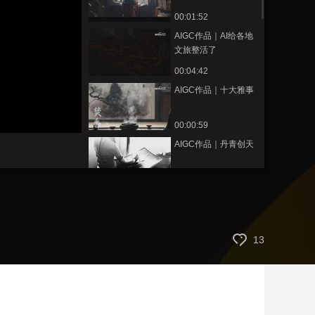
00:01:52
藝術
汽車
數智
5G
産業+
AIGC作品｜AI给各地
時尚
天氣
才藝
網展
央央好物
文旅整活了
00:04:42
AIGC作品｜十大雅事
00:00:59
AIGC作品｜丹青创天
00:01:45
AIGC作品｜龙抬头
00:00:45
13
广告：发展新质生产
力|AI眼中的五菱&宝骏
00:01:23
“必喜”品牌智能旅行发