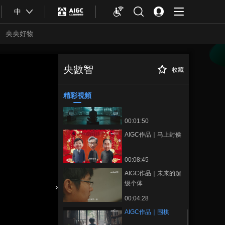
00:00:41
中
广州塔：AI 带你领略
四季变幻
央央好物
00:00:18
微缩景观：神秘大自
然
央數智
收藏
AIGC作品｜围棋
正在播放
00:00:24
精彩視頻
AI创意：三体2
00:01:50
AIGC作品｜马上封侯
00:08:45
AIGC作品｜未来的超
级个体
合體育
亞冬會
00:04:28
AIGC作品｜围棋