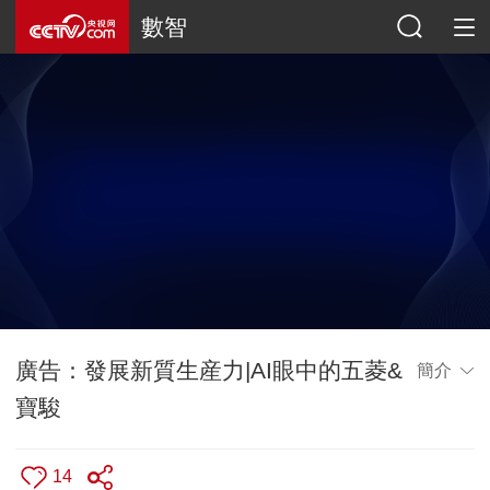
數智
廣告：發展新質生産力|AI眼中的五菱&
簡介
寶駿
14