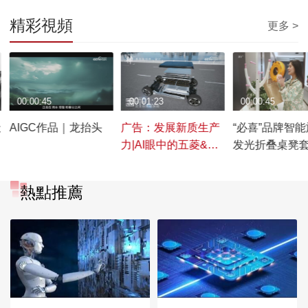
精彩視頻
更多 >
00:00:45
00:01:23
00:00:45
天
AIGC作品｜龙抬头
广告：发展新质生产
“必喜”品牌智
力|AI眼中的五菱&宝
发光折叠桌凳
骏
熱點推薦