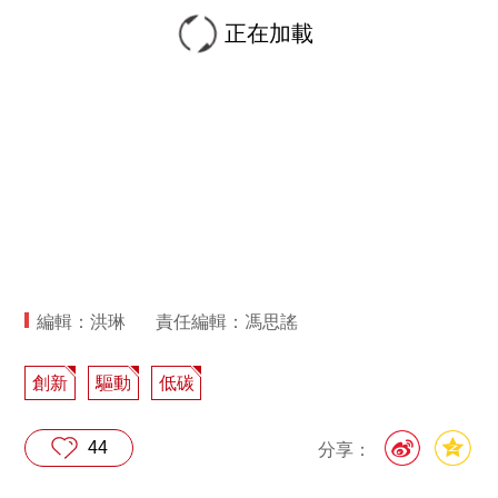
正在加載
編輯：洪琳
責任編輯：馮思謠
創新
驅動
低碳
44
分享：