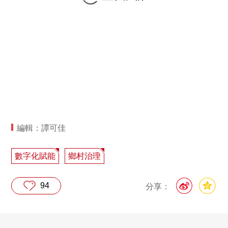
編輯：譚可佳
數字化賦能
鄉村治理
94
分享：