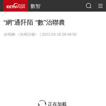
數智
“網”通阡陌 “數”治聯農
光明網-《光明日報》 | 2022-03-18 09:48:50
正在加載