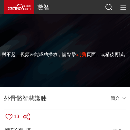
數智
刷新
對不起，視頻未能成功播放，請點擊
頁面，或稍後再試。
外骨骼智慧護膝
簡介
13