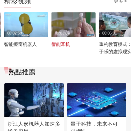
精彩視頻
更多 >
00:02:58
00:03:07
00:06:31
实
智能擦窗机器人
智能耳机
重构教育模式
于乐的虚拟现
熱點推薦
浙江人形机器人加速多
量子科技，未来不可