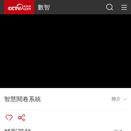
數智
智慧閱卷系統
簡介
13