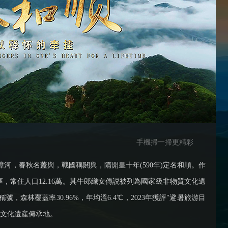
央博
非遺
文化
旅游
科普
健康
樂齡
閱讀
雲起
超級工廠
智敬中國
全民健康
顏選攻略
海洋
收視榜
總台企業白名單
手機掃一掃更精彩
河，春秋名蓋與，戰國稱閼與，隋開皇十年(590年)定名和順。作
發區，常住人口12.16萬。其牛郎織女傳説被列為國家級非物質文化遺
森林覆蓋率30.96%，年均溫6.4℃，2023年獲評"避暑旅游目
和文化遺産傳承地。