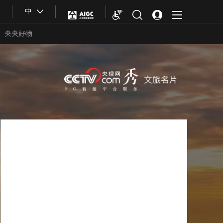
中
央央好物
合體育
亞冬會