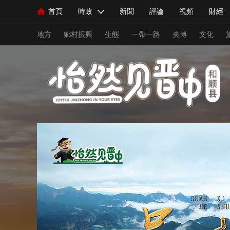
首頁
時政
新聞
評論
視頻
財經
人民領袖習近平
直播
海外頻道
片庫
iPanda
欄目大全
聯播+
English
中國領導人
節目單
Монгол
聽音
央視快評
微視頻
習
地方
鄉村振興
生態
一帶一路
央博
文化
總台春晚
網絡春晚
共産黨員網
秧紀錄
新聞
國內
國際
評論
經濟
軍事
人民領袖習近平
聯播+
熱解讀
天天學習
視頻
小央視頻
小央直播
直播中國
熊貓
現場
前線
比劃
快看
藍海中國
新兵
體育
直播
競猜
2026年世界盃
2026年
VIP會員
CCTV奧林匹克頻道
生活體育大會