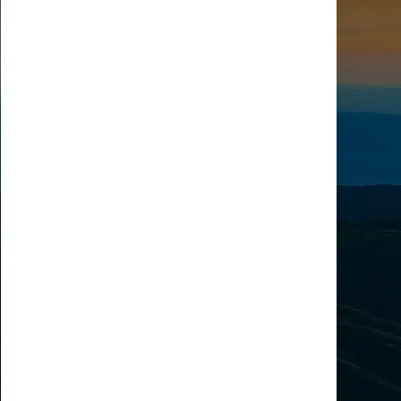
藝術
汽車
數智
5G
産業+
時尚
天氣
才藝
網展
央央好物