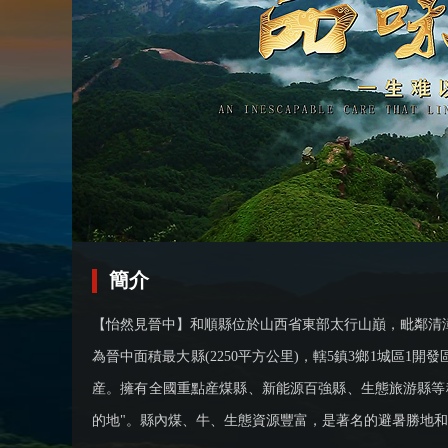
財經
教育
鄉村振興
生態環境
一帶一路
大國智造
大國展會
大國保險
雲頂對話
CCTV.節目官網
直播
節目單
欄目
片庫
簡介
【怡然見晉中】和順縣位於山西省東部太行山巔，毗鄰清漳
為晉中面積最大縣(2250平方公里)，轄5鎮3鄉1城區1開
産。擁有全國重點産煤縣、新能源百強縣、生態旅游縣等稱號，
的地"。縣內煤、牛、生態資源豐富，是著名的避暑勝地