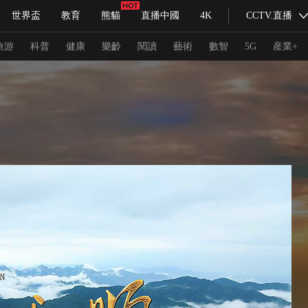
世界盃
教育
熊貓
直播中國
4K
CCTV.直播
式妙語
主持人
下載央視影音
熱解讀
天天學習
旅游
科普
健康
樂齡
閱讀
藝術
數智
5G
産業+
紀錄片網
國家大劇院
大型活動
科技
法治
文娛
人物
公益
圖片
習式妙語
央視快評
央視網評
光華銳評
鋒面
頻道
VR/AR
4K專區
全景新聞
請入列
人生第一次
人生第二次
冬奧會
CBA
NBA
中超
國足
國際足球
網球
綜
體育江湖
文化體育
冰雪道路
足球道路