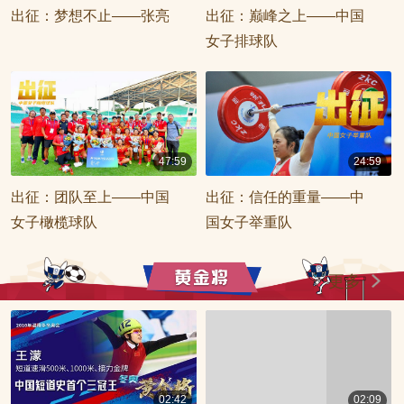
00:29:59
00:47:58
出征：梦想不止——张亮
出征：巅峰之上——中国
女子排球队
47:59
24:59
00:47:59
00:24:59
出征：团队至上——中国
出征：信任的重量——中
女子橄榄球队
国女子举重队
更多
02:42
02:09