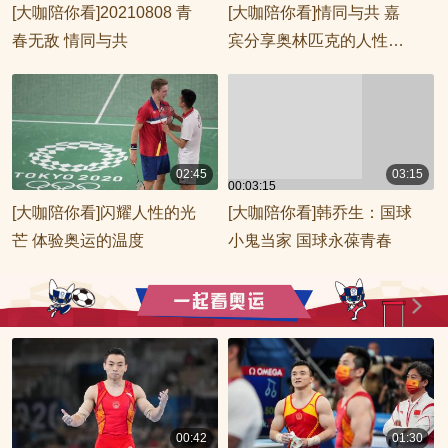
[大咖陪你看]20210808 青
[大咖陪你看]情同与共 嘉
春无敌 情同与共
宾分享奥林匹克的人性与
精神
02:45
03:15
00:03:15
00:02:45
[大咖陪你看]闪耀人性的光
[大咖陪你看]韩乔生：国球
芒 体验奥运的温度
小鬼当家 国球永葆青春
00:42
01:30