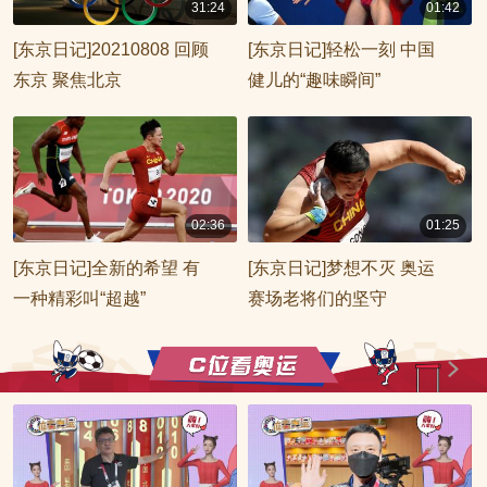
31:24
01:42
00:31:24
00:01:42
[东京日记]20210808 回顾
[东京日记]轻松一刻 中国
东京 聚焦北京
健儿的“趣味瞬间”
02:36
01:25
00:02:36
00:01:25
[东京日记]全新的希望 有
[东京日记]梦想不灭 奥运
一种精彩叫“超越”
赛场老将们的坚守