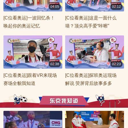
04:05
02:12
00:04:05
00:02:12
[C位看奥运]一波回忆杀！
[C位看奥运]这是一面什么
唤起你的奥运记忆
墙？顶尖高手爱“咔嚓”
02:38
02:23
00:02:38
00:02:23
[C位看奥运]跟着VR来现场
[C位看奥运]探班奥运现场
赛场全貌我知道
解说 荧屏背后故事多多