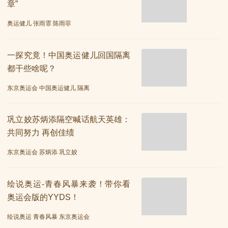
章”
奥运健儿 张雨霏 陈雨菲
一探究竟！中国奥运健儿回国隔离
都干些啥呢？
东京奥运会 中国奥运健儿 隔离
巩立姣苏炳添隔空喊话航天英雄：
共同努力 再创佳绩
东京奥运会 苏炳添 巩立姣
绘说奥运-青春风暴来袭！带你看
奥运会版的YYDS！
绘说奥运 青春风暴 东京奥运会