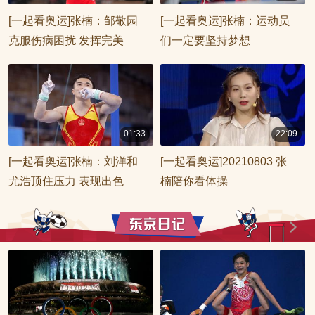
00:00:42
00:01:30
[一起看奥运]张楠：邹敬园
[一起看奥运]张楠：运动员
克服伤病困扰 发挥完美
们一定要坚持梦想
01:33
22:09
00:01:33
00:22:09
[一起看奥运]张楠：刘洋和
[一起看奥运]20210803 张
尤浩顶住压力 表现出色
楠陪你看体操