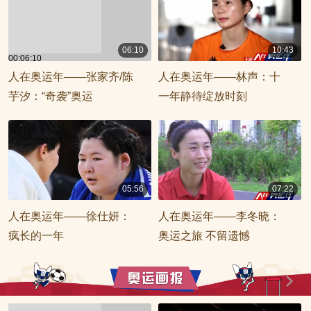
06:10
10:43
00:06:10
00:10:43
人在奥运年——张家齐/陈
人在奥运年——林声：十
芋汐：“奇袭”奥运
一年静待绽放时刻
05:56
07:22
00:05:56
00:07:22
人在奥运年——徐仕妍：
人在奥运年——李冬晓：
疯长的一年
奥运之旅 不留遗憾