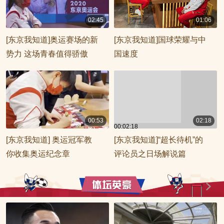
02:45
01:06
00:02:45
00:01:06
[东京我知道]奥运赛场的新
[东京我知道]国球荣耀与中
势力 这场青春值得骄傲
国速度
00:53
02:18
00:02:18
00:00:53
[东京我知道] 奥运冠军教
[东京我知道]“超长待机”的
你收集奥运纪念章
评论员之日场解说篇