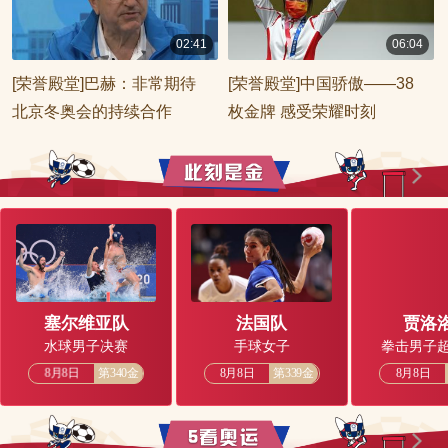
02:41
06:04
00:02:41
00:06:04
[荣誉殿堂]巴赫：非常期待
[荣誉殿堂]中国骄傲——38
北京冬奥会的持续合作
枚金牌 感受荣耀时刻