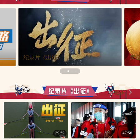
纪录片《出征》
黄
更多
29:59
47:58