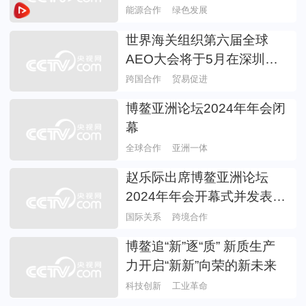
能源合作
绿色发展
世界海关组织第六届全球
AEO大会将于5月在深圳举
办
跨国合作
贸易促进
博鳌亚洲论坛2024年年会闭
幕
全球合作
亚洲一体
赵乐际出席博鳌亚洲论坛
2024年年会开幕式并发表主
旨演讲
国际关系
跨境合作
博鳌追“新”逐“质” 新质生产
力开启“新新”向荣的新未来
科技创新
工业革命