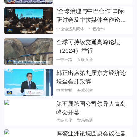
“全球治理与中巴合作”国际
研讨会及中拉媒体合作论坛
在巴西举行
中拉命运共同体
中巴合作
全球可持续交通高峰论坛
（2024）举行
一带一路
互联互通
韩正出席第九届东方经济论
坛全会并致辞
中国方案
开放包容
第五届跨国公司领导人青岛
峰会开幕
国际合作
贸易畅通
博鳌亚洲论坛圆桌会议在曼