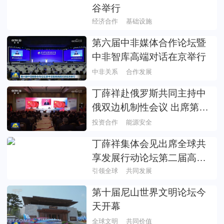
谷举行
经济合作
基础设施
第六届中非媒体合作论坛暨
中非智库高端对话在京举行
中非关系
合作发展
丁薛祥赴俄罗斯共同主持中
俄双边机制性会议 出席第六
届中俄能源商务论坛开幕式
投资合作
能源安全
宣读习近平主席贺信并致辞
丁薛祥集体会见出席全球共
享发展行动论坛第二届高级
别会议外方代表
引领全球
共同发展
第十届尼山世界文明论坛今
天开幕
全球文明
共同价值