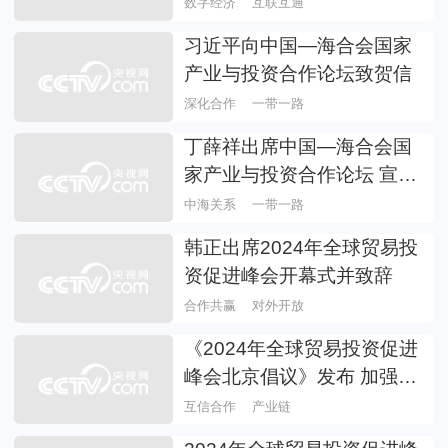
办 中阿携手共绘数字经济合
数字经济
互联互通
作蓝图
习近平向中国—海合会国家
产业与投资合作论坛致贺信
深化合作
一带一路
丁薛祥出席中国—海合会国
家产业与投资合作论坛 宣读
习近平主席贺信并致辞
中海关系
一带一路
韩正出席2024年全球贸易投
资促进峰会开幕式并致辞
合作共赢
对外开放
《2024年全球贸易投资促进
峰会北京倡议》发布 加强产
业分工协作 推动产业链优化
互信合作
产业链
升级