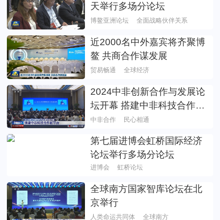
天举行多场分论坛
博鳌亚洲论坛
全面战略伙伴关系
近2000名中外嘉宾将齐聚博
鳌 共商合作谋发展
贸易畅通
全球经济
2024中非创新合作与发展论
坛开幕 搭建中非科技合作新
平台
中非合作
民心相通
第七届进博会虹桥国际经济
论坛举行多场分论坛
进博会
虹桥论坛
全球南方国家智库论坛在北
京举行
人类命运共同体
全球南方