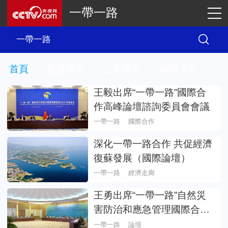
一帶一路
首頁
五通發展
企業風采
絲路光影
王毅出席“一帶一路”國際合
作高峰論壇諮詢委員會會議
一帶一路
國際合作
深化一帶一路合作 共促經濟
復蘇發展（國際論壇）
一帶一路
經濟走廊
王勇出席“一帶一路”自然災
害防治和應急管理國際合作
部長論壇
一帶一路
論壇