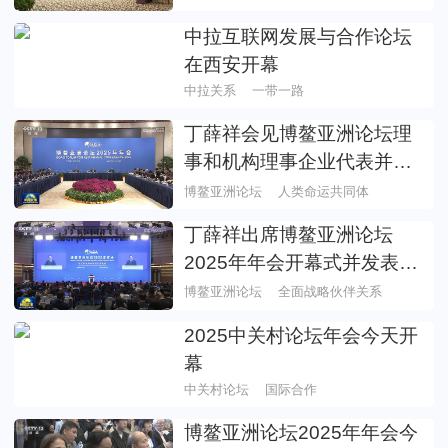
中拉互联网发展与合作论坛
在西安开幕
中拉关系
一带一路
丁薛祥会见博鳌亚洲论坛理
事和机构理事企业代表并与
中外企业家代表座谈
博鳌亚洲论坛
人类命运共同体
丁薛祥出席博鳌亚洲论坛
2025年年会开幕式并发表主
旨演讲
博鳌亚洲论坛
全面战略伙伴关系
2025中关村论坛年会今天开
幕
中关村论坛
国际合作
博鳌亚洲论坛2025年年会今