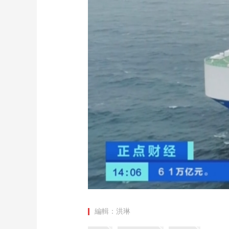
財經
教育
鄉村振興
生態環境
一帶一路
大國智造
大國展會
大國保險
雲頂對話
CCTV.節目官網
直播
節目單
欄目
片庫
編輯：洪琳