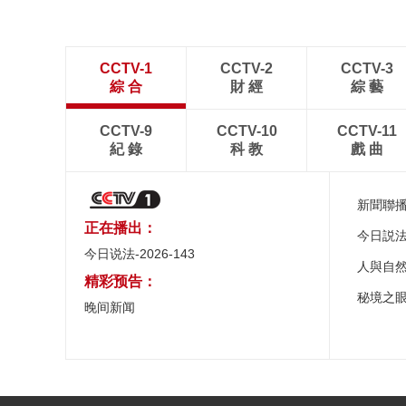
CCTV-1
CCTV-2
CCTV-3
綜 合
財 經
綜 藝
CCTV-9
CCTV-10
CCTV-11
紀 錄
科 教
戲 曲
新聞聯
正在播出：
今日説
今日说法-2026-143
人與自
精彩预告：
秘境之
晚间新闻