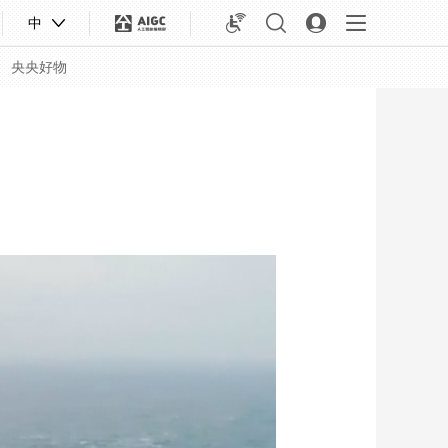
中
央央好物
合體育
亞冬會