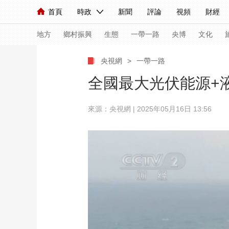
首頁
時政
新聞
評論
視頻
財經
人民領袖習近平
直播
海外頻道
片庫
iPanda
欄目大全
聯播+
English
中國領導人
節目單
Монгол
聽音
央視快評
微視頻
習
地方
鄉村振興
生態
一帶一路
央博
文化
央視網
>
一帶一路
總台春晚
網絡春晚
共産黨員網
秧紀錄
全國最大光伏能源+
來源：央視網 | 2025年05月16日 13:56
新聞
國內
國際
評論
經濟
軍事
人民領袖習近平
聯播+
熱解讀
天天學習
視頻
小央視頻
小央直播
直播中國
熊貓
現場
前線
比劃
快看
藍海中國
新兵
體育
直播
競猜
2026年世界盃
2026
VIP會員
CCTV奧林匹克頻道
生活體育大會