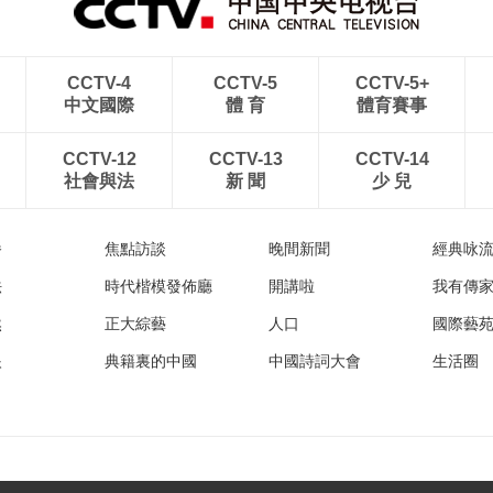
CCTV-4
CCTV-5
CCTV-5+
中文國際
體 育
體育賽事
CCTV-12
CCTV-13
CCTV-14
社會與法
新 聞
少 兒
播
焦點訪談
晚間新聞
經典咏
法
時代楷模發佈廳
開講啦
我有傳
然
正大綜藝
人口
國際藝
眼
典籍裏的中國
中國詩詞大會
生活圈