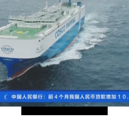
央博
非遺
文化
旅游
科普
健康
樂齡
閱讀
雲起
超級工廠
智敬中國
全民健康
顏選攻略
海洋
熱播榜
總台企業白名單