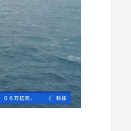
藝術
汽車
數智
5G
産業+
時尚
天氣
才藝
網展
央央好物