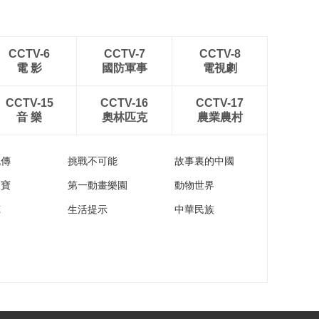
CCTV-6
CCTV-7
CCTV-8
電 影
國防軍事
電視劇
CCTV-15
CCTV-16
CCTV-17
音 樂
奧林匹克
農業農村
流傳
挑戰不可能
故事裏的中國
家寶
第一動畫樂園
動物世界
苑
生活提示
中華民族