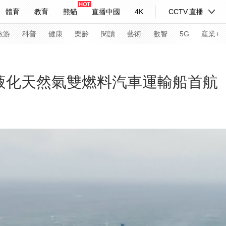
體育
教育
熊貓
直播中國
4K
CCTV.直播
式妙語
主持人
下載央視影音
熱解讀
天天學習
旅游
科普
健康
樂齡
閱讀
藝術
數智
5G
産業+
紀錄片網
國家大劇院
大型活動
液化天然氣雙燃料汽車運輸船首航
科技
法治
文娛
人物
公益
圖片
習式妙語
央視快評
央視網評
光華銳評
鋒面
頻道
VR/AR
4K專區
全景新聞
請入列
人生第一次
人生第二次
年冬奧會
CBA
NBA
中超
國足
國際足球
網球
綜
體育江湖
文化體育
冰雪道路
足球道路