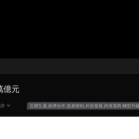
央博
非遺
文化
旅游
科普
健康
樂齡
閱讀
雲起
超級工廠
智敬中國
全民健康
顏選攻略
海洋
收視榜
總台企業白名單
萬億元
簡介
互聯互通,經濟合作,貿易便利,外貿發展,跨境電商,轉型升