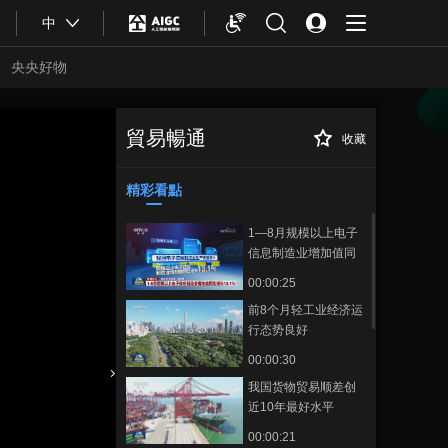
中
央央好物
貿易暢通
收藏
今年上半年跨境电
正在播放
商进出口1.22万亿元
精彩看點
1—8月规模以上电子
信息制造业增加值同
比增长13.1%
00:00:25
前8个月轻工业经济运
行态势良好
00:00:30
我国货物贸易顺差创
合體育
亞冬會
近10年最好水平
00:00:21