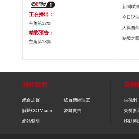
新聞聯
正在播出：
今日説
主角第12集
人與自
精彩预告：
秘境之
主角第13集
關於我們
業務
總台之聲
總台總經理室
央視網
關於CCTV.com
象舞廣告
央視影
網站聲明
移動傳