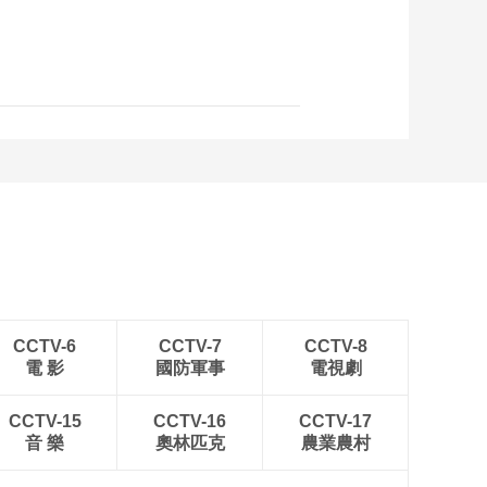
范区对APEC经济体进
出口超2万亿元
00:00:26
宁波舟山港宁波片港
区全部实现口岸开放
00:00:21
第七届丝绸之路国际
博览会闭幕
00:00:26
广州首条常态化直航
巴西海运航线开通
00:00:20
前7个月我国对其他金
砖国家进出口保持较
CCTV-6
CCTV-7
CCTV-8
快增长
電 影
國防軍事
電視劇
00:00:24
南京海关签发RCEP签
CCTV-15
CCTV-16
证出口货值超186亿元
CCTV-17
音 樂
奧林匹克
農業農村
00:00:17
多项金融举措支持横