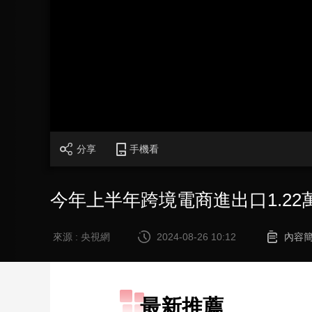
財經
教育
鄉村振興
生態環境
一帶一路
大國智造
大國展會
大國保險
雲頂對話
CCTV.節目官網
直播
節目單
欄目
片庫
分享
手機看
今年上半年跨境電商進出口1.22
來源 : 央視網
2024-08-26 10:12
內容
最新推薦