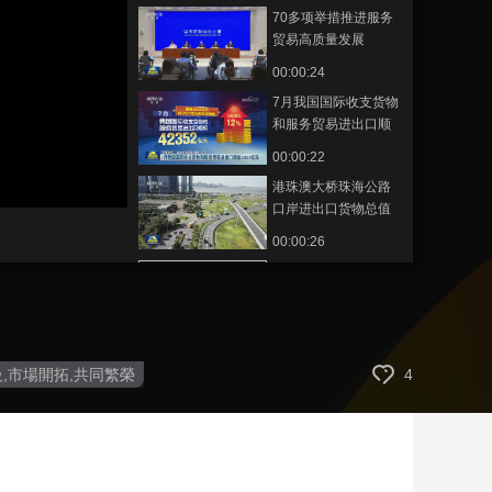
70多项举措推进服务
藝術
汽車
數智
5G
産業+
贸易高质量发展
時尚
天氣
才藝
網展
央央好物
00:00:24
7月我国国际收支货物
和服务贸易进出口顺
差2933亿元
00:00:22
港珠澳大桥珠海公路
口岸进出口货物总值
超9000亿元
00:00:26
今年上半年跨境电商
进出口1.22万亿元
00:00:25
6月我国国际收支货物
級,市場開拓,共同繁榮
4
和服务贸易顺差2896
亿元
00:00:21
五方面政策措施支持
跨境贸易和投资高质
量发展