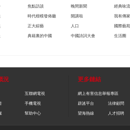
播
焦點訪談
晚間新聞
經典咏
法
時代楷模發佈廳
開講啦
我有傳
然
正大綜藝
人口
國際藝
眼
典籍裏的中國
中國詩詞大會
生活圈
概況
更多鏈結
互聯網電視
網上有害信息舉報專區
音
手機電視
辟謠平台
法律顧問
媒
幫助中心
望海熱線
人才招聘