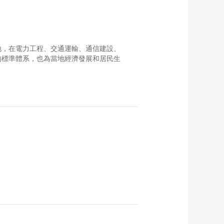
00:00:21
横琴口岸客货车联合
一站式车道验放进出
境车辆突破100万辆次
00:00:25
外落地，在電力工程、交通運輸、通信建設、
中国成为西班牙在欧
的標準體系，也為當地經濟發展和居民生
盟外第一大贸易伙伴
00:00:12
2023年中非贸易额达
2821亿美元
00:00:18
18项措施推进新能源
汽车贸易合作健康发
展
00:00:24
《中非经贸深度合作
先行区建设总体方
案》发布
00:00:26
47项自贸试验区制度
创新最新成果发布