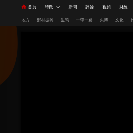
首頁
時政
新聞
評論
視頻
財經
人民領袖習近平
直播
海外頻道
片庫
iPanda
欄目大全
聯播+
English
中國領導人
節目單
Монгол
聽音
央視快評
微視頻
習
地方
鄉村振興
生態
一帶一路
央博
文化
總台春晚
網絡春晚
共産黨員網
秧紀錄
新聞
國內
國際
評論
經濟
軍事
人民領袖習近平
聯播+
熱解讀
天天學習
視頻
小央視頻
小央直播
直播中國
熊貓
現場
前線
比劃
快看
藍海中國
新兵
體育
直播
競猜
2026年世界盃
2026
VIP會員
CCTV奧林匹克頻道
生活體育大會