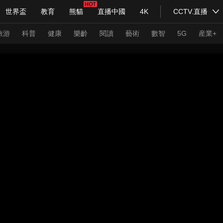
世界盃
教育
熊貓
直播中國
4K
CCTV.直播
式妙語
主持人
下載央視影音
熱解讀
天天學習
旅游
科普
健康
樂齡
閱讀
藝術
數智
5G
産業+
紀錄片網
國家大劇院
大型活動
科技
法治
文娛
人物
公益
圖片
習式妙語
央視快評
央視網評
光華銳評
鋒面
頻道
VR/AR
4K專區
全景新聞
請入列
人生第一次
人生第二次
年冬奧會
CBA
NBA
中超
國足
國際足球
網球
綜
體育江湖
文化體育
冰雪道路
足球道路