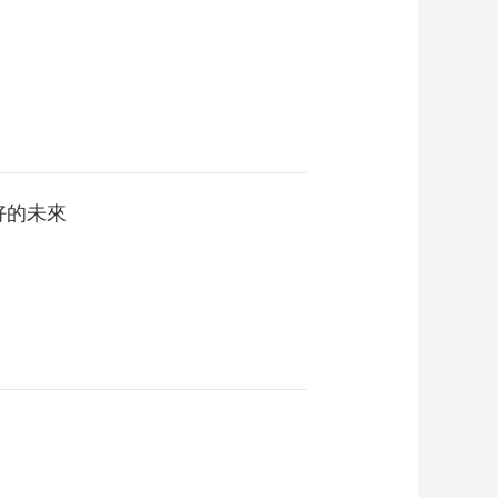
00:00:22
2023年中非经贸深度
合作先行区对非洲进
出口额556.7亿元
00:00:26
新版《稳外贸稳外资
税收政策指引》发布
00:00:21
好的未來
我国最大清洁能源汽
车运输船首航欧洲
00:00:25
上海港集装箱吞吐量
连续十四年排名全球
第一
00:00:19
第七届丝绸之路国际
博览会开幕
00:00:18
前10个月深圳先行示