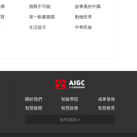
琴 前海合作区建设
流傳
挑戰不可能
故事裏的中國
00:00:27
家寶
第一動畫樂園
動物世界
上海临港新片区与迪
苑
生活提示
中華民族
拜杰贝阿里自贸区签
订战略合作协议
00:00:25
今年前三季度我国进
出口同比增长9.9%
00:00:33
關於我們
智媒學院
成果發佈
智慧媒體
智慧政務
智慧教育
合作諮詢 >