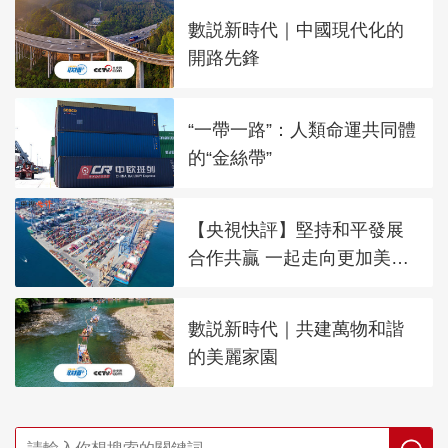
數説新時代｜中國現代化的
開路先鋒
“一帶一路”：人類命運共同體
的“金絲帶”
【央視快評】堅持和平發展
合作共贏 一起走向更加美好
的未來
數説新時代｜共建萬物和諧
的美麗家園