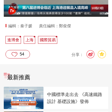
編輯：秦子媛
責任編輯：鄭俊傑
進博會
上海
國際貿易
54
分享：
最新推薦
中國標準走出去 《高速鐵路
設計 基礎設施》發佈