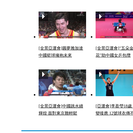
[全景亞運會]圓夢雅加達
[全景亞運會]“五朵
中國籃球擁抱未來
花”助中國女乒包攬
[全景亞運會]中國跳水續
[亞運會]李盈瑩18歲
輝煌 面對東京難輕鬆
變接應 12號球衣傳