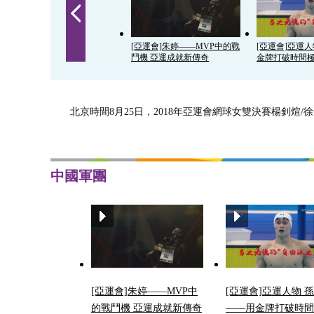
[亞運會]朱婷——MVP中的戰
[亞運會]亞運
鬥機 亞運成就新傳奇
金牌打破時間
北京時間8月25日，2018年亞運會網球女雙決賽楊釗煊
中國軍團
[亞運會]朱婷——MVP中
[亞運會]亞運人物 
的戰鬥機 亞運成就新傳奇
——用金牌打破時間