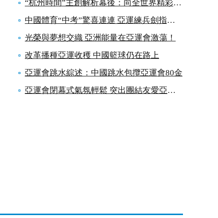
“杭州時間”主創解析幕後：向全世界精彩告白
中國體育“中考”驚喜連連 亞運練兵劍指奧運
光榮與夢想交織 亞洲能量在亞運會激蕩！
改革播種亞運收穫 中國籃球仍在路上
亞運會跳水綜述：中國跳水包攬亞運會80金
亞運會閉幕式氣氛輕鬆 突出團結友愛亞運精神