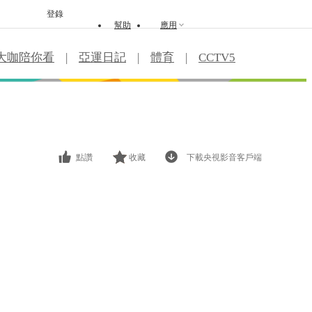
登錄
幫助
應用
大咖陪你看
|
亞運日記
|
體育
|
CCTV5
點讚
收藏
下載央視影音客戶端