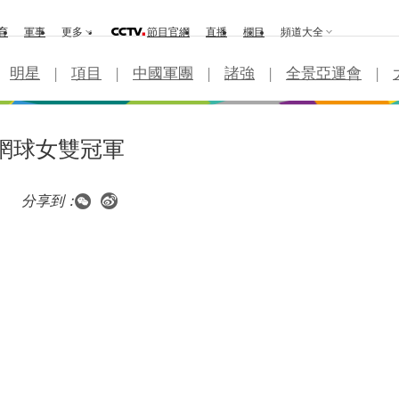
育
軍事
更多
節目官網
直播
欄目
頻道大全
明星
|
項目
|
中國軍團
|
諸強
|
全景亞運會
|
網球女雙冠軍
分享到：