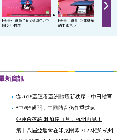
[全景亞運會]“五朵金花”助中
[全景亞運會]亞運磨練最年輕
[全景亞運會]
國女乒包攬
的中國男乒
面對東京難輕
最新資訊
從2018亞運看亞洲體壇新秩序：中日體育對決開始
“中考”過關，中國體育仍任重道遠
亞運會落幕 雅加達再見，杭州再見！
第十八屆亞運會在印尼閉幕 2022相約杭州