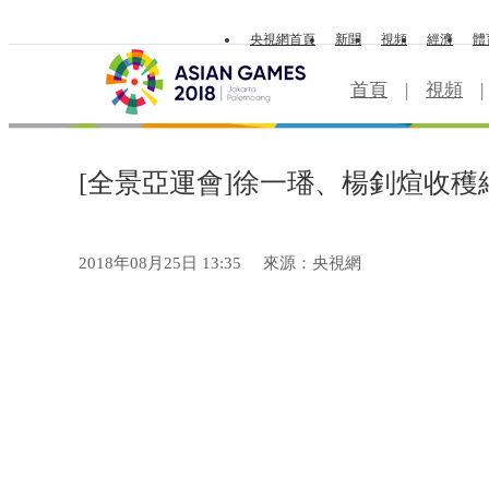
央視網首頁
新聞
視頻
經濟
體
首頁
|
視頻
|
[全景亞運會]徐一璠、楊釗煊收穫
2018年08月25日 13:35
來源：央視網