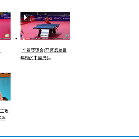
金
[全景亞運會]亞運磨練最
年輕的中國男乒
 主攻
不停