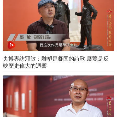
央博專訪郅敏：雕塑是凝固的詩歌 展覽是反
映歷史偉大的迴響