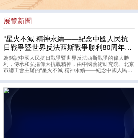
展覽新聞
“星火不滅 精神永續——紀念中國人民抗
日戰爭暨世界反法西斯戰爭勝利80周年藝
術展”在京開幕
為銘記中國人民抗日戰爭暨世界反法西斯戰爭的偉大勝
利，傳承和弘揚偉大抗戰精神，由中國藝術研究院、北京
市總工會主辦的“星火不滅 精神永續——紀念中國人民抗
日戰爭暨世界反法西斯戰爭勝利80周年藝術展”於2025年
7月28日在北京市勞動人民文化宮（太廟藝術館）隆重開
幕。