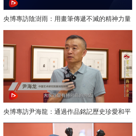
央博專訪陰澍雨：用畫筆傳遞不滅的精神力量
央博專訪尹海龍：通過作品銘記歷史珍愛和平