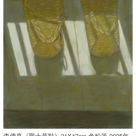
李傳真《戰士草鞋》31X47cm 色粉筆 2025年