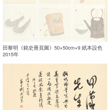
田黎明《銘史冊頁圖》50×50cm×9 紙本設色
2015年