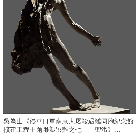
吳為山《侵華日軍南京大屠殺遇難同胞紀念館
擴建工程主題雕塑逃難之七——聖潔》
45×29×17cm 青銅 2007年