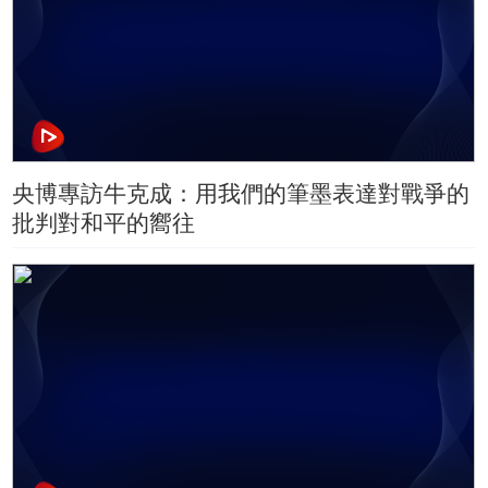
央博專訪牛克成：用我們的筆墨表達對戰爭的
批判對和平的嚮往