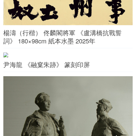
楊濤（行楷） 佟麟閣將軍 《盧溝橋抗戰誓
詞》 180×98cm 紙本水墨 2025年
尹海龍 《融窠朱跡》 篆刻印屏