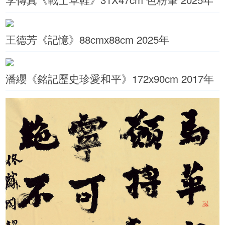
王德芳《記憶》88cmx88cm 2025年
潘纓《銘記歷史珍愛和平》172x90cm 2017年