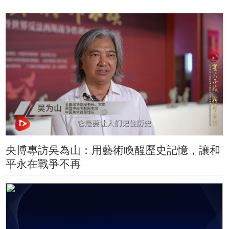
央博專訪吳為山：用藝術喚醒歷史記憶，讓和
平永在戰爭不再