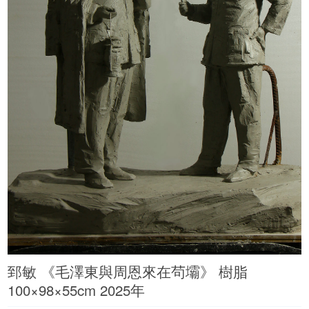
郅敏 《毛澤東與周恩來在茍壩》 樹脂
100×98×55cm 2025年