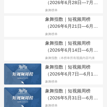
（2026年6月28日—7月4
日）
象舞榜单
象舞指数｜短视频周榜
（2026年6月21日—6月27
日）
象舞榜单
象舞指数｜短视频周榜
（2026年6月14日—6月20
日）
象舞指数（本榜单所有视频内容均来
源于第三方平台）
象舞指数｜短视频周榜
（2026年6月7日—6月13
日）
象舞榜单
象舞指数｜短视频周榜
（2026年5月31日—6月6
日）
象舞榜单