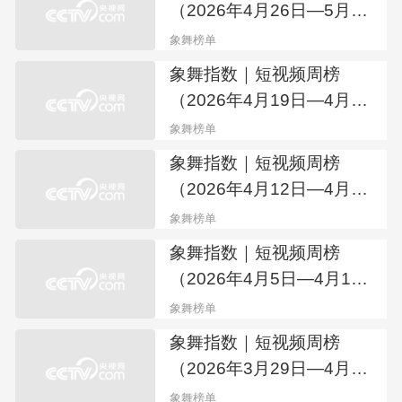
（2026年4月26日—5月2
日）
象舞榜单
象舞指数｜短视频周榜
（2026年4月19日—4月25
日）
象舞榜单
象舞指数｜短视频周榜
（2026年4月12日—4月18
日）
象舞榜单
象舞指数｜短视频周榜
（2026年4月5日—4月11
日）
象舞榜单
象舞指数｜短视频周榜
（2026年3月29日—4月4
日）
象舞榜单