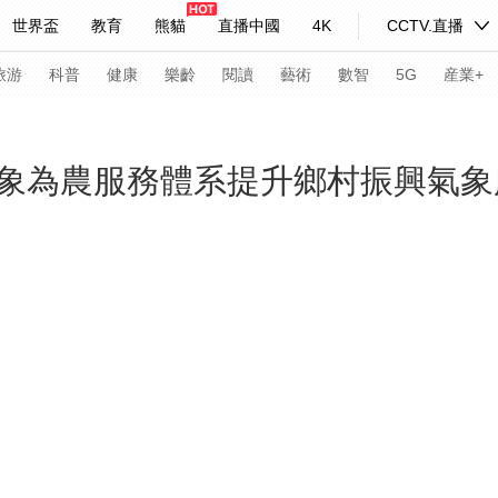
世界盃
教育
熊貓
直播中國
4K
CCTV.直播
式妙語
主持人
下載央視影音
熱解讀
天天學習
旅游
科普
健康
樂齡
閱讀
藝術
數智
5G
産業+
紀錄片網
國家大劇院
大型活動
象為農服務體系提升鄉村振興氣象
科技
法治
文娛
人物
公益
圖片
習式妙語
央視快評
央視網評
光華銳評
鋒面
頻道
VR/AR
4K專區
全景新聞
請入列
人生第一次
人生第二次
年冬奧會
CBA
NBA
中超
國足
國際足球
網球
綜
體育江湖
文化體育
冰雪道路
足球道路