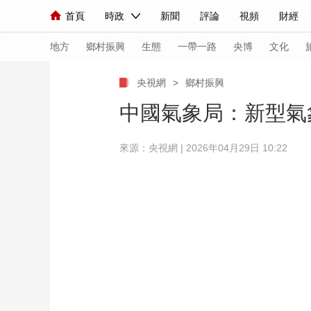
首頁
時政
新聞
評論
視頻
財經
人民領袖習近平
直播
海外頻道
片庫
iPanda
欄目大全
聯播+
English
中國領導人
節目單
Монгол
聽音
央視快評
微視頻
習
地方
鄉村振興
生態
一帶一路
央博
文化
央視網
>
鄉村振興
總台春晚
網絡春晚
共産黨員網
秧紀錄
中國氣象局：新型氣
來源：央視網 | 2026年04月29日 10:22
新聞
國內
國際
評論
經濟
軍事
人民領袖習近平
聯播+
熱解讀
天天學習
視頻
小央視頻
小央直播
直播中國
熊貓
現場
前線
比劃
快看
藍海中國
新兵
體育
直播
競猜
2026年世界盃
2026
VIP會員
CCTV奧林匹克頻道
生活體育大會