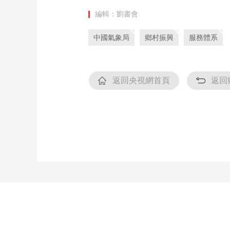
編輯：劉書會
中國氣象局
鄉村振興
服務體系
返回央視網首頁
返回