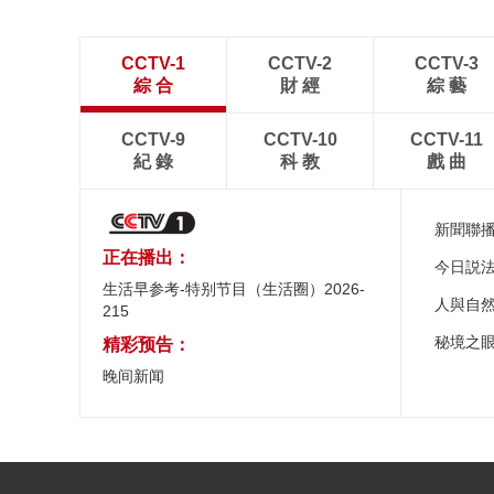
CCTV-1
CCTV-2
CCTV-3
綜 合
財 經
綜 藝
CCTV-9
CCTV-10
CCTV-11
紀 錄
科 教
戲 曲
新聞聯
正在播出：
今日説
生活早参考-特别节目（生活圈）2026-
人與自
215
秘境之
精彩预告：
晚间新闻