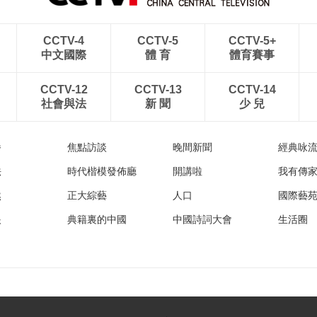
CCTV-4
CCTV-5
CCTV-5+
中文國際
體 育
體育賽事
CCTV-12
CCTV-13
CCTV-14
社會與法
新 聞
少 兒
播
焦點訪談
晚間新聞
經典咏
法
時代楷模發佈廳
開講啦
我有傳
然
正大綜藝
人口
國際藝
眼
典籍裏的中國
中國詩詞大會
生活圈