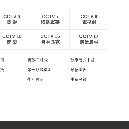
CCTV-6
CCTV-7
CCTV-8
電 影
國防軍事
電視劇
CCTV-15
CCTV-16
CCTV-17
音 樂
奧林匹克
農業農村
流傳
挑戰不可能
故事裏的中國
家寶
第一動畫樂園
動物世界
苑
生活提示
中華民族