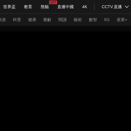
世界盃
教育
熊貓
直播中國
4K
CCTV.直播
式妙語
主持人
下載央視影音
熱解讀
天天學習
旅游
科普
健康
樂齡
閱讀
藝術
數智
5G
産業+
紀錄片網
國家大劇院
大型活動
科技
法治
文娛
人物
公益
圖片
習式妙語
央視快評
央視網評
光華銳評
鋒面
頻道
VR/AR
4K專區
全景新聞
請入列
人生第一次
人生第二次
年冬奧會
CBA
NBA
中超
國足
國際足球
網球
綜
體育江湖
文化體育
冰雪道路
足球道路