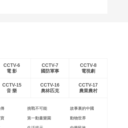
CCTV-6
CCTV-7
CCTV-8
電 影
國防軍事
電視劇
CCTV-15
CCTV-16
CCTV-17
音 樂
奧林匹克
農業農村
流傳
挑戰不可能
故事裏的中國
家寶
第一動畫樂園
動物世界
苑
生活提示
中華民族