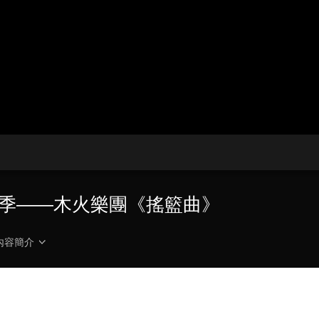
央博
非遺
文化
旅游
科普
健康
樂齡
閱讀
雲起
超級工廠
智敬中國
全民健康
顏選攻略
海洋
收視榜
總台企業白名單
演季——木火樂團《搖籃曲》
內容簡介