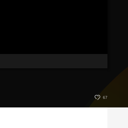
藝術
汽車
數智
5G
産業+
時尚
天氣
才藝
網展
央央好物
67