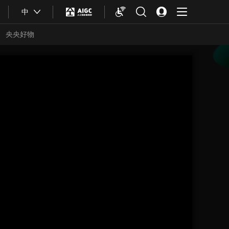
中
央央好物
合體育
亞冬會