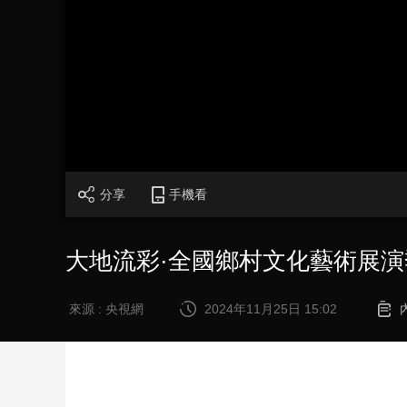
財經
教育
鄉村振興
生態環境
一帶一路
大國智造
大國展會
大國保險
雲頂對話
CCTV.節目官網
直播
節目單
欄目
片庫
分享
手機看
大地流彩·全國鄉村文化藝術展
來源 : 央視網
2024年11月25日 15:02