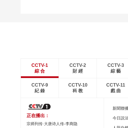
CCTV-1
CCTV-2
CCTV-3
綜 合
財 經
綜 藝
CCTV-9
CCTV-10
CCTV-11
紀 錄
科 教
戲 曲
新聞聯
正在播出：
今日説
宗师列传·大唐诗人传-李商隐
人與自