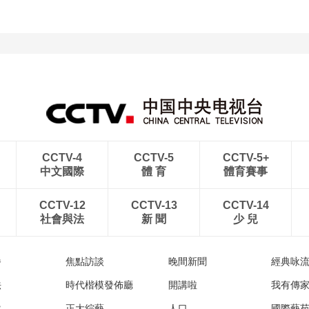
CCTV-4
CCTV-5
CCTV-5+
中文國際
體 育
體育賽事
CCTV-12
CCTV-13
CCTV-14
社會與法
新 聞
少 兒
播
焦點訪談
晚間新聞
經典咏
法
時代楷模發佈廳
開講啦
我有傳
然
正大綜藝
人口
國際藝