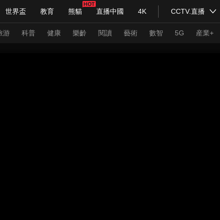
世界盃
教育
熊貓
直播中國
4K
CCTV.直播
式妙語
主持人
下載央視影音
熱解讀
天天學習
旅游
科普
健康
樂齡
閱讀
藝術
數智
5G
産業+
紀錄片網
國家大劇院
大型活動
科技
法治
文娛
人物
公益
圖片
習式妙語
央視快評
央視網評
光華銳評
鋒面
頻道
VR/AR
4K專區
全景新聞
請入列
人生第一次
人生第二次
年冬奧會
CBA
NBA
中超
國足
國際足球
網球
綜
體育江湖
文化體育
冰雪道路
足球道路