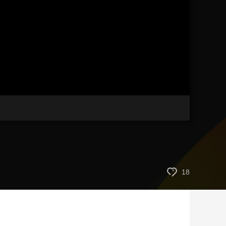
藝術
汽車
數智
5G
産業+
時尚
天氣
才藝
網展
央央好物
18