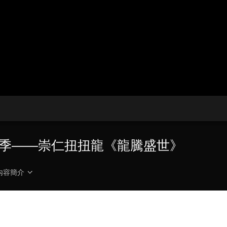
央博
非遺
文化
旅游
科普
健康
樂齡
閱讀
雲起
超級工廠
智敬中國
全民健康
顏選攻略
海洋
收視榜
總台企業白名單
演季——崇仁扭扭龍《龍騰盛世》
內容簡介