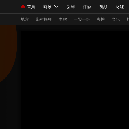
首頁
時政
新聞
評論
視頻
財經
人民領袖習近平
直播
海外頻道
片庫
iPanda
欄目大全
聯播+
English
中國領導人
節目單
Монгол
聽音
央視快評
微視頻
習
地方
鄉村振興
生態
一帶一路
央博
文化
總台春晚
網絡春晚
共産黨員網
秧紀錄
新聞
國內
國際
評論
經濟
軍事
人民領袖習近平
聯播+
熱解讀
天天學習
視頻
小央視頻
小央直播
直播中國
熊貓
現場
前線
比劃
快看
藍海中國
新兵
體育
直播
競猜
2026年世界盃
2026
VIP會員
CCTV奧林匹克頻道
生活體育大會