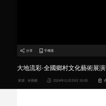
財經
教育
鄉村振興
生態環境
一帶一路
大國智造
大國展會
大國保險
雲頂對話
CCTV.節目官網
直播
節目單
欄目
片庫
分享
手機看
大地流彩·全國鄉村文化藝術展
來源 : 央視網
2024年11月25日 15:00