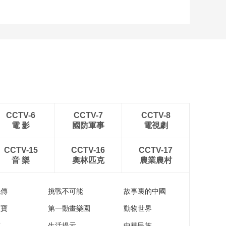
CCTV-6
CCTV-7
CCTV-8
電 影
國防軍事
電視劇
CCTV-15
CCTV-16
CCTV-17
音 樂
奧林匹克
農業農村
流傳
挑戰不可能
故事裏的中國
家寶
第一動畫樂園
動物世界
苑
生活提示
中華民族