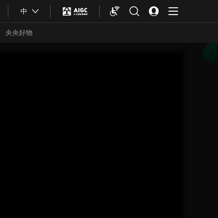
中
央央好物
合體育
亞冬會