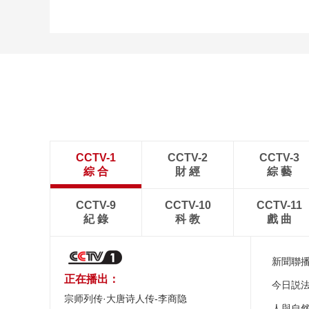
CCTV-1
CCTV-2
CCTV-3
綜 合
財 經
綜 藝
CCTV-9
CCTV-10
CCTV-11
紀 錄
科 教
戲 曲
新聞聯
正在播出：
今日説
宗师列传·大唐诗人传-李商隐
人與自