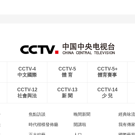
CCTV-4
CCTV-5
CCTV-5+
中文國際
體 育
體育賽事
CCTV-12
CCTV-13
CCTV-14
社會與法
新 聞
少 兒
播
焦點訪談
晚間新聞
經典咏
法
時代楷模發佈廳
開講啦
我有傳
然
正大綜藝
人口
國際藝